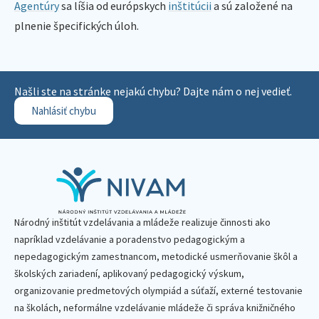
Agentúry
sa líšia od európskych
inštitúcii
a sú založené na
plnenie špecifických úloh.
Našli ste na stránke nejakú chybu? Dajte nám o nej vedieť.
Nahlásiť chybu
Národný inštitút vzdelávania a mládeže realizuje činnosti ako
napríklad vzdelávanie a poradenstvo pedagogickým a
nepedagogickým zamestnancom, metodické usmerňovanie škôl a
školských zariadení, aplikovaný pedagogický výskum,
organizovanie predmetových olympiád a súťaží, externé testovanie
na školách, neformálne vzdelávanie mládeže či správa knižničného