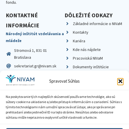
fondu.
KONTAKTNÉ
DÔLEŽITÉ ODKAZY
Základné informácie o NIVaM
INFORMÁCIE
Kontakty
Národný inštitút vzdelávania a
mládeže
Kariéra
Kde nás nájdete
Stromová 1, 831 01
Bratislava
Pracoviská NIVaM
sekretariat.gr@nivam.sk
Dokumenty inštitúcie
IČO: 00164348
Knižnica
Spravovať Súhlas
DIČ: 2020798714
Na poskytovanie tých najlepších skúseností používame technológie, ako sú
súbory cookie na ukladanie a/alebo prístup k informáciám o zariadení. Súhlas s
týmito technológiami nám umožní spracovávať údaje, ako je správanie pri
prehliadaní alebo jedinečné ID na tejto stránke. Nesúhlas alebo odvolanie
Zásady ochrany súkromia
súhlasu môže nepriaznivo ovplyvniť určité vlastnosti a funkcie.
Vyhlásenie o prístupnosti