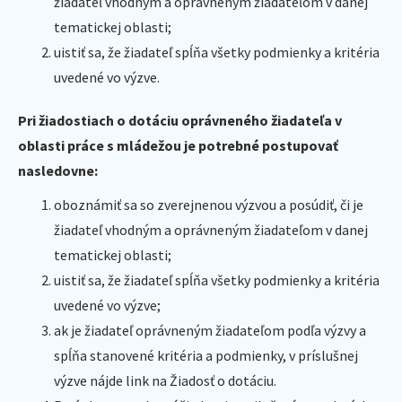
žiadateľ vhodným a oprávneným žiadateľom v danej
tematickej oblasti;
uistiť sa, že žiadateľ spĺňa všetky podmienky a kritéria
uvedené vo výzve.
Pri žiadostiach o dotáciu oprávneného žiadateľa v
oblasti práce s mládežou je potrebné postupovať
nasledovne:
oboznámiť sa so zverejnenou výzvou a posúdiť, či je
žiadateľ vhodným a oprávneným žiadateľom v danej
tematickej oblasti;
uistiť sa, že žiadateľ spĺňa všetky podmienky a kritéria
uvedené vo výzve;
ak je žiadateľ oprávneným žiadateľom podľa výzvy a
spĺňa stanovené kritéria a podmienky, v príslušnej
výzve nájde link na Žiadosť o dotáciu.