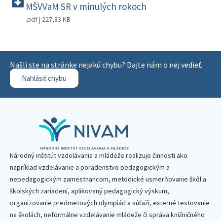
MŠVVaM SR v minulých rokoch
.pdf | 227,83 KB
Našli ste na stránke nejakú chybu? Dajte nám o nej vedieť.
Nahlásiť chybu
Národný inštitút vzdelávania a mládeže realizuje činnosti ako
napríklad vzdelávanie a poradenstvo pedagogickým a
nepedagogickým zamestnancom, metodické usmerňovanie škôl a
školských zariadení, aplikovaný pedagogický výskum,
organizovanie predmetových olympiád a súťaží, externé testovanie
na školách, neformálne vzdelávanie mládeže či správa knižničného