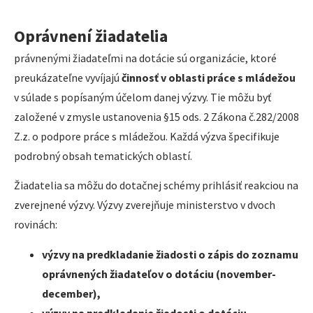
Oprávnení žiadatelia
právnenými žiadateľmi na dotácie sú organizácie, ktoré
preukázateľne vyvíjajú
činnosť v oblasti práce s mládežou
v súlade s popísaným účelom danej výzvy. Tie môžu byť
založené v zmysle ustanovenia §15 ods. 2 Zákona č.282/2008
Z.z. o podpore práce s mládežou. Každá výzva špecifikuje
podrobný obsah tematických oblastí.
Žiadatelia sa môžu do dotačnej schémy prihlásiť reakciou na
zverejnené výzvy. Výzvy zverejňuje ministerstvo v dvoch
rovinách:
výzvy na predkladanie žiadosti o zápis do zoznamu
oprávnených žiadateľov o dotáciu (november-
december),
výzvy na predkladanie žiadosti o dotáciu