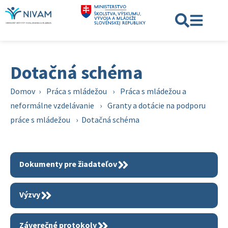
Dotačná schéma
Domov
›
Práca s mládežou
›
Práca s mládežou a
neformálne vzdelávanie
›
Granty a dotácie na podporu
práce s mládežou
›
Dotačná schéma
Dokumenty pre žiadateľov
Výzvy
Záverečné protokoly