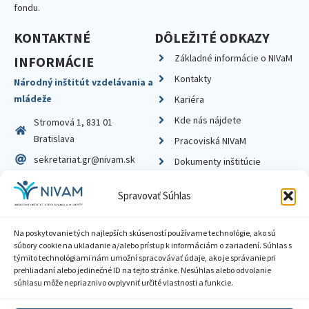
fondu.
KONTAKTNÉ
DÔLEŽITÉ ODKAZY
Základné informácie o NIVaM
INFORMÁCIE
Kontakty
Národný inštitút vzdelávania a
mládeže
Kariéra
Kde nás nájdete
Stromová 1, 831 01
Bratislava
Pracoviská NIVaM
sekretariat.gr@nivam.sk
Dokumenty inštitúcie
IČO: 00164348
Knižnica
Spravovať Súhlas
DIČ: 2020798714
Na poskytovanie tých najlepších skúseností používame technológie, ako sú
súbory cookie na ukladanie a/alebo prístup k informáciám o zariadení. Súhlas s
týmito technológiami nám umožní spracovávať údaje, ako je správanie pri
prehliadaní alebo jedinečné ID na tejto stránke. Nesúhlas alebo odvolanie
Zásady ochrany súkromia
súhlasu môže nepriaznivo ovplyvniť určité vlastnosti a funkcie.
Vyhlásenie o prístupnosti