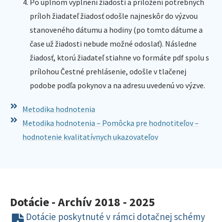
Po úplnom vyplnení žiadosti a priložení potrebných
príloh žiadateľ žiadosť odošle najneskôr do výzvou
stanoveného dátumu a hodiny (po tomto dátume a
čase už žiadosti nebude možné odoslať). Následne
žiadosť, ktorú žiadateľ stiahne vo formáte pdf spolu s
prílohou Čestné prehlásenie, odošle v tlačenej
podobe podľa pokynov a na adresu uvedenú vo výzve.
Metodika hodnotenia
Metodika hodnotenia – Pomôcka pre hodnotiteľov –
hodnotenie kvalitatívnych ukazovateľov
Dotácie - Archív 2018 - 2025​
Dotácie poskytnuté v rámci dotačnej schémy