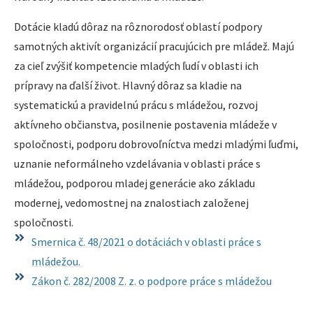
Dotácie kladú dôraz na rôznorodosť oblastí podpory
samotných aktivít organizácií pracujúcich pre mládež. Majú
za cieľ zvýšiť kompetencie mladých ľudí v oblasti ich
prípravy na ďalší život. Hlavný dôraz sa kladie na
systematickú a pravidelnú prácu s mládežou, rozvoj
aktívneho občianstva, posilnenie postavenia mládeže v
spoločnosti, podporu dobrovoľníctva medzi mladými ľuďmi,
uznanie neformálneho vzdelávania v oblasti práce s
mládežou, podporou mladej generácie ako základu
modernej, vedomostnej na znalostiach založenej
spoločnosti.
Smernica č. 48/2021 o dotáciách v oblasti práce s
mládežou.
Zákon č. 282/2008 Z. z. o podpore práce s mládežou