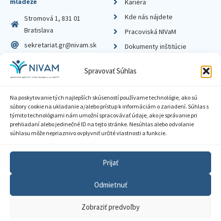
mládeže
Kariéra
Kde nás nájdete
Stromová 1, 831 01
Bratislava
Pracoviská NIVaM
sekretariat.gr@nivam.sk
Dokumenty inštitúcie
IČO: 00164348
Knižnica
Spravovať Súhlas
DIČ: 2020798714
Na poskytovanie tých najlepších skúseností používame technológie, ako sú
súbory cookie na ukladanie a/alebo prístup k informáciám o zariadení. Súhlas s
týmito technológiami nám umožní spracovávať údaje, ako je správanie pri
prehliadaní alebo jedinečné ID na tejto stránke. Nesúhlas alebo odvolanie
Zásady ochrany súkromia
súhlasu môže nepriaznivo ovplyvniť určité vlastnosti a funkcie.
Vyhlásenie o prístupnosti
Prijať
Sprístupnenie informácií
Odmietnuť
Nastavenia cookies
Zobraziť predvoľby
GDPR