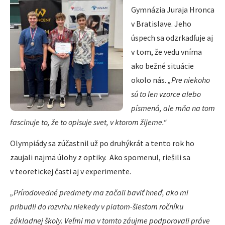
Gymnázia Juraja Hronca
v Bratislave. Jeho
úspech sa odzrkadľuje aj
v tom, že vedu vníma
ako bežné situácie
okolo nás.
„Pre niekoho
sú to len vzorce alebo
písmená, ale mňa na tom
fascinuje to, že to opisuje svet, v ktorom žijeme.“
Olympiády sa zúčastnil už po druhýkrát a tento rok ho
zaujali najmä úlohy z optiky. Ako spomenul, riešili sa
v teoretickej časti aj v experimente.
„Prírodovedné predmety ma začali baviť hneď, ako mi
pribudli do rozvrhu niekedy v piatom-šiestom ročníku
základnej školy. Veľmi ma v tomto záujme podporovali práve