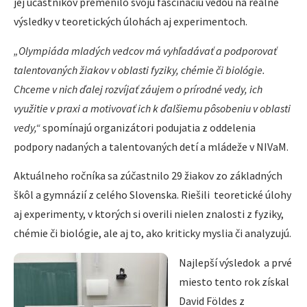
jej účastníkov premenilo svoju fascináciu vedou na reálne
výsledky v teoretických úlohách aj experimentoch.
„Olympiáda mladých vedcov má vyhľadávať a podporovať
talentovaných žiakov v oblasti fyziky, chémie či biológie.
Chceme v nich ďalej rozvíjať záujem o prírodné vedy, ich
využitie v praxi a motivovať ich k ďalšiemu pôsobeniu v oblasti
vedy,“
spomínajú organizátori podujatia z oddelenia
podpory nadaných a talentovaných detí a mládeže v NIVaM.
Aktuálneho ročníka sa zúčastnilo 29 žiakov zo základných
škôl a gymnázií z celého Slovenska. Riešili teoretické úlohy
aj experimenty, v ktorých si overili nielen znalosti z fyziky,
chémie či biológie, ale aj to, ako kriticky myslia či analyzujú.
Najlepší výsledok a prvé
miesto tento rok získal
David Földes z