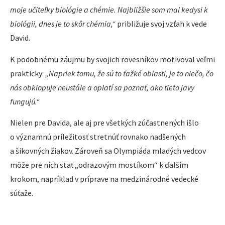
moje učiteľky biológie a chémie. Najbližšie som mal kedysi k
biológii, dnes je to skôr chémia,“
približuje svoj vzťah k vede
David.
K podobnému záujmu by svojich rovesníkov motivoval veľmi
prakticky:
„Napriek tomu, že sú to ťažké oblasti, je to niečo, čo
nás obklopuje neustále a oplatí sa poznať, ako tieto javy
fungujú.“
Nielen pre Davida, ale aj pre všetkých zúčastnených išlo
o významnú príležitosť stretnúť rovnako nadšených
a šikovných žiakov. Zároveň sa Olympiáda mladých vedcov
môže pre nich stať „odrazovým mostíkom“ k ďalším
krokom, napríklad v príprave na medzinárodné vedecké
súťaže.