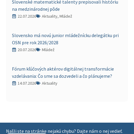
Slovenské matematické talenty prepisovali históriu
na medzinárodnej pôde
22.07.2026
Aktuality, Mládež
Slovensko má novú junior mládežnícku delegátku pri
OSN pre rok 2026/2028
20.07.2026
Mládež
Fórum kľúčových aktérov digitálnej transformácie
vzdelávania: Čo sme sa dozvedeli a čo plánujeme?
14.07.2026
Aktuality
Našli ste na stránke nejakú chybu? Dajte nám o nej vedieť.