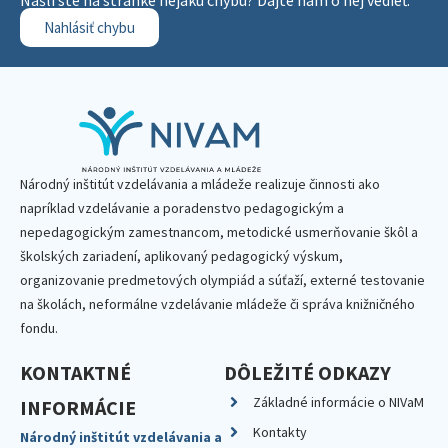
Našli ste na stránke nejakú chybu? Dajte nám o nej vedieť.
Nahlásiť chybu
Národný inštitút vzdelávania a mládeže realizuje činnosti ako
napríklad vzdelávanie a poradenstvo pedagogickým a
nepedagogickým zamestnancom, metodické usmerňovanie škôl a
školských zariadení, aplikovaný pedagogický výskum,
organizovanie predmetových olympiád a súťaží, externé testovanie
na školách, neformálne vzdelávanie mládeže či správa knižničného
fondu.
KONTAKTNÉ
DÔLEŽITÉ ODKAZY
Základné informácie o NIVaM
INFORMÁCIE
Kontakty
Národný inštitút vzdelávania a