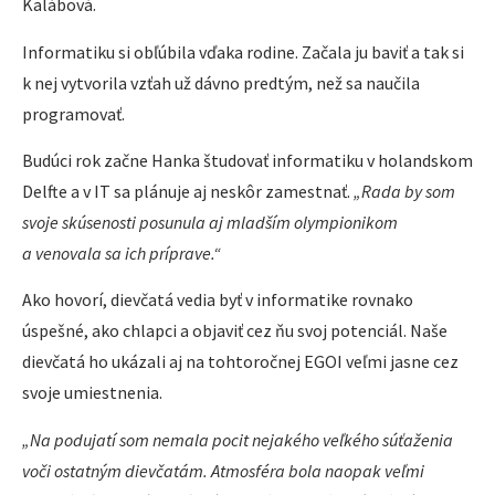
Kalábová.
Informatiku si obľúbila vďaka rodine. Začala ju baviť a tak si
k nej vytvorila vzťah už dávno predtým, než sa naučila
programovať.
Budúci rok začne Hanka študovať informatiku v holandskom
Delfte a v IT sa plánuje aj neskôr zamestnať.
„Rada by som
svoje skúsenosti posunula aj mladším olympionikom
a venovala sa ich príprave.“
Ako hovorí, dievčatá vedia byť v informatike rovnako
úspešné, ako chlapci a objaviť cez ňu svoj potenciál. Naše
dievčatá ho ukázali aj na tohtoročnej EGOI veľmi jasne cez
svoje umiestnenia.
„Na podujatí som nemala pocit nejakého veľkého súťaženia
voči ostatným dievčatám. Atmosféra bola naopak veľmi