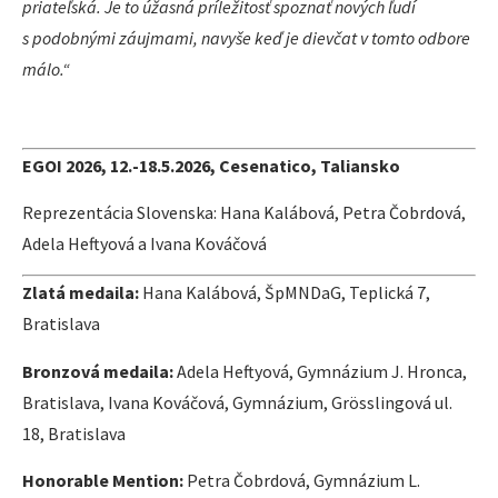
priateľská. Je to úžasná príležitosť spoznať nových ľudí
s podobnými záujmami, navyše keď je dievčat v tomto odbore
málo.“
EGOI 2026,
12.-18.5.2026, Cesenatico, Taliansko
Reprezentácia Slovenska: Hana Kalábová, Petra Čobrdová,
Adela Heftyová a Ivana Kováčová
Zlatá medaila:
Hana Kalábová, ŠpMNDaG, Teplická 7,
Bratislava
Bronzová medaila:
Adela Heftyová, Gymnázium J. Hronca,
Bratislava, Ivana Kováčová, Gymnázium, Grösslingová ul.
18, Bratislava
Honorable Mention:
Petra Čobrdová, Gymnázium L.