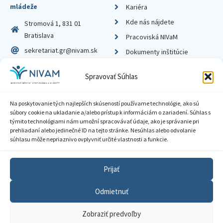
mládeže
Kariéra
Kde nás nájdete
Stromová 1, 831 01
Bratislava
Pracoviská NIVaM
sekretariat.gr@nivam.sk
Dokumenty inštitúcie
IČO: 00164348
Knižnica
Spravovať Súhlas
DIČ: 2020798714
Na poskytovanie tých najlepších skúseností používame technológie, ako sú
súbory cookie na ukladanie a/alebo prístup k informáciám o zariadení. Súhlas s
týmito technológiami nám umožní spracovávať údaje, ako je správanie pri
prehliadaní alebo jedinečné ID na tejto stránke. Nesúhlas alebo odvolanie
Zásady ochrany súkromia
súhlasu môže nepriaznivo ovplyvniť určité vlastnosti a funkcie.
Vyhlásenie o prístupnosti
Prijať
Sprístupnenie informácií
Odmietnuť
Nastavenia cookies
Zobraziť predvoľby
GDPR