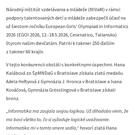
Národný inštitút vzdelávania a mládeže (NIVaM) v rámci
podpory talentovaných detí a mládeže zabezpečil účasť na
už šiestom ročníku European Girls’ Olympiad in Informatics
2026 (EGOI 2026, 12.-18.5.2026, Cesenatico, Taliansko)
štyrom našim dievčatám. Patrili k takmer 250 ďalším
z takmer 60 krajín.
V tejto konkurencii obstáli s konkrétnymi úspechmi. Hana
Kalábová zo ŠpMNDaG v Bratislave získala zlatú medailu.
Adela Heftyová z Gymnázia J. Hronca v Bratislave a Ivana
Kováčová, Gymnázia Grösslingová v Bratislave získali
bronz.
„Informatika ma zaujala svojou logikou. Už dlhodobo viem, že
ma baví všetko to, čo si vyžaduje logické uvažovanie.
Informatika mi v tomto smere sadla,“
hovorí zlatá Hana