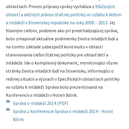
oblastiach. Proces prípravy správy vychádza z
Kľúčových
oblastí a akčných plánov štátnej politiky vo vzťahu k deťom
a mládeži v Slovenskej republike na roky 2008 – 2013
. Jej
hlavným cieľom, podobne ako pri predchádzajúcej správe,
bolo zmapovať aktuálne podmienky života mladých ľudí a
na tomto základe zabezpečiť kontinuitu v oblasti
stanovovania cieľov štátnej politiky pre oblasť detí a
mládeže. Ide o komplexný dokument, monitorujúci rôzne
stránky života mladých ľudí na Slovensku, informujúci o
reálnej situácii a výzvach v špecifických oblastiach politiky
vo vzťahu k mládeži. Správa bola prezentovaná na
Konferencii o mládeži v Hoteli Bôrik.
Správa o mládeži 2014 (PDF)
Správa z konferencie Správa o mládeži 2014 - Hotel
Bôrik