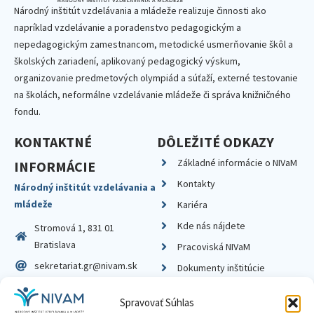
Národný inštitút vzdelávania a mládeže realizuje činnosti ako
napríklad vzdelávanie a poradenstvo pedagogickým a
nepedagogickým zamestnancom, metodické usmerňovanie škôl a
školských zariadení, aplikovaný pedagogický výskum,
organizovanie predmetových olympiád a súťaží, externé testovanie
na školách, neformálne vzdelávanie mládeže či správa knižničného
fondu.
KONTAKTNÉ
DÔLEŽITÉ ODKAZY
Základné informácie o NIVaM
INFORMÁCIE
Kontakty
Národný inštitút vzdelávania a
mládeže
Kariéra
Kde nás nájdete
Stromová 1, 831 01
Bratislava
Pracoviská NIVaM
sekretariat.gr@nivam.sk
Dokumenty inštitúcie
IČO: 00164348
Knižnica
Spravovať Súhlas
DIČ: 2020798714