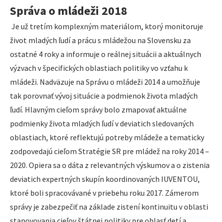
Správa o mládeži 2018
Je už tretím komplexným materiálom, ktorý monitoruje
život mladých ľudí a prácu s mládežou na Slovensku za
ostatné 4 roky a informuje o reálnej situácii a aktuálnych
výzvach v špecifických oblastiach politiky vo vzťahu k
mládeži. Nadväzuje na Správu o mládeži 2014 a umožňuje
tak porovnať vývoj situácie a podmienok života mladých
ľudí. Hlavným cieľom správy bolo zmapovať aktuálne
podmienky života mladých ľudí v deviatich sledovaných
oblastiach, ktoré reflektujú potreby mládeže a tematicky
zodpovedajú cieľom Stratégie SR pre mládež na roky 2014 –
2020. Opiera sa o dáta z relevantných výskumov a o zistenia
deviatich expertných skupín koordinovaných IUVENTOU,
ktoré boli spracovávané v priebehu roku 2017. Zámerom
správy je zabezpečiť na základe zistení kontinuitu v oblasti
stanovovania cieľov štátnej politiky pre oblasť detí a