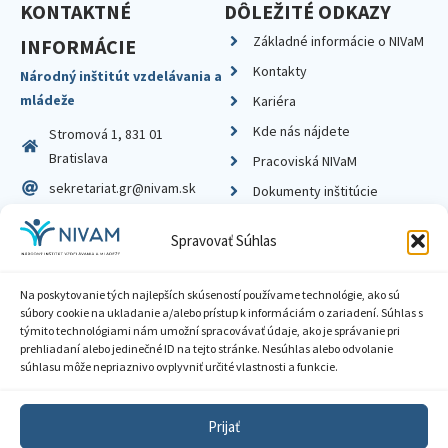
KONTAKTNÉ
DÔLEŽITÉ ODKAZY
Základné informácie o NIVaM
INFORMÁCIE
Kontakty
Národný inštitút vzdelávania a
mládeže
Kariéra
Kde nás nájdete
Stromová 1, 831 01
Bratislava
Pracoviská NIVaM
sekretariat.gr@nivam.sk
Dokumenty inštitúcie
IČO: 00164348
Knižnica
Spravovať Súhlas
DIČ: 2020798714
Na poskytovanie tých najlepších skúseností používame technológie, ako sú
súbory cookie na ukladanie a/alebo prístup k informáciám o zariadení. Súhlas s
týmito technológiami nám umožní spracovávať údaje, ako je správanie pri
prehliadaní alebo jedinečné ID na tejto stránke. Nesúhlas alebo odvolanie
Zásady ochrany súkromia
súhlasu môže nepriaznivo ovplyvniť určité vlastnosti a funkcie.
Vyhlásenie o prístupnosti
Prijať
Sprístupnenie informácií