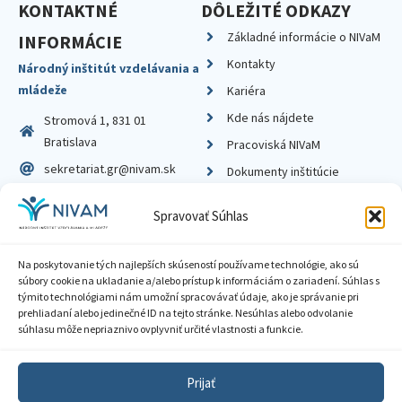
KONTAKTNÉ
DÔLEŽITÉ ODKAZY
Základné informácie o NIVaM
INFORMÁCIE
Kontakty
Národný inštitút vzdelávania a
mládeže
Kariéra
Kde nás nájdete
Stromová 1, 831 01
Bratislava
Pracoviská NIVaM
sekretariat.gr@nivam.sk
Dokumenty inštitúcie
IČO: 00164348
Knižnica
Spravovať Súhlas
DIČ: 2020798714
Na poskytovanie tých najlepších skúseností používame technológie, ako sú
súbory cookie na ukladanie a/alebo prístup k informáciám o zariadení. Súhlas s
týmito technológiami nám umožní spracovávať údaje, ako je správanie pri
prehliadaní alebo jedinečné ID na tejto stránke. Nesúhlas alebo odvolanie
Zásady ochrany súkromia
súhlasu môže nepriaznivo ovplyvniť určité vlastnosti a funkcie.
Vyhlásenie o prístupnosti
Prijať
Sprístupnenie informácií