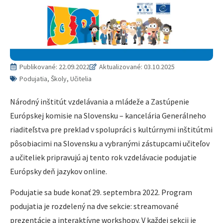
Publikované:
22.09.2022
Aktualizované: 03.10.2025
Podujatia, Školy, Učitelia
Národný inštitút vzdelávania a mládeže a Zastúpenie
Európskej komisie na Slovensku – kancelária Generálneho
riaditeľstva pre preklad v spolupráci s kultúrnymi inštitútmi
pôsobiacimi na Slovensku a vybranými zástupcami učiteľov
a učiteliek pripravujú aj tento rok vzdelávacie podujatie
Európsky deň jazykov online.
Podujatie sa bude konať 29. septembra 2022. Program
podujatia je rozdelený na dve sekcie: streamované
prezentácie a interaktívne workshopy. V každej sekcii je