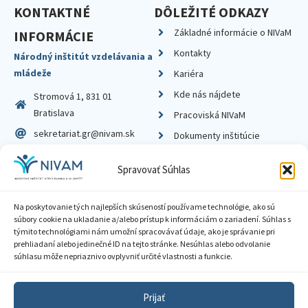
KONTAKTNÉ
DÔLEŽITÉ ODKAZY
Základné informácie o NIVaM
INFORMÁCIE
Kontakty
Národný inštitút vzdelávania a
mládeže
Kariéra
Kde nás nájdete
Stromová 1, 831 01
Bratislava
Pracoviská NIVaM
sekretariat.gr@nivam.sk
Dokumenty inštitúcie
IČO: 00164348
Knižnica
Spravovať Súhlas
DIČ: 2020798714
Na poskytovanie tých najlepších skúseností používame technológie, ako sú
súbory cookie na ukladanie a/alebo prístup k informáciám o zariadení. Súhlas s
týmito technológiami nám umožní spracovávať údaje, ako je správanie pri
prehliadaní alebo jedinečné ID na tejto stránke. Nesúhlas alebo odvolanie
Zásady ochrany súkromia
súhlasu môže nepriaznivo ovplyvniť určité vlastnosti a funkcie.
Vyhlásenie o prístupnosti
Prijať
Sprístupnenie informácií