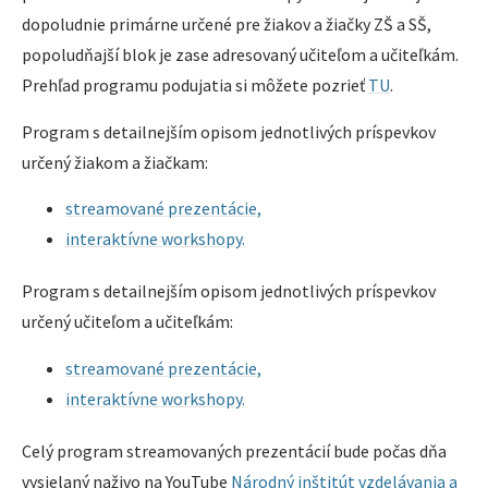
dopoludnie primárne určené pre žiakov a žiačky ZŠ a SŠ,
popoludňajší blok je zase adresovaný učiteľom a učiteľkám.
Prehľad programu podujatia si môžete pozrieť
TU
.
Program s detailnejším opisom jednotlivých príspevkov
určený žiakom a žiačkam:
streamované prezentácie,
interaktívne workshopy.
Program s detailnejším opisom jednotlivých príspevkov
určený učiteľom a učiteľkám:
streamované prezentácie,
interaktívne workshopy.
Celý program streamovaných prezentácií bude počas dňa
vysielaný naživo na YouTube
Národný inštitút vzdelávania a