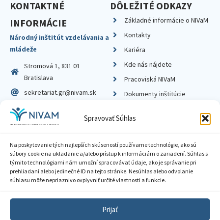
KONTAKTNÉ
DÔLEŽITÉ ODKAZY
Základné informácie o NIVaM
INFORMÁCIE
Kontakty
Národný inštitút vzdelávania a
mládeže
Kariéra
Kde nás nájdete
Stromová 1, 831 01
Bratislava
Pracoviská NIVaM
sekretariat.gr@nivam.sk
Dokumenty inštitúcie
IČO: 00164348
Knižnica
Spravovať Súhlas
DIČ: 2020798714
Na poskytovanie tých najlepších skúseností používame technológie, ako sú
súbory cookie na ukladanie a/alebo prístup k informáciám o zariadení. Súhlas s
týmito technológiami nám umožní spracovávať údaje, ako je správanie pri
prehliadaní alebo jedinečné ID na tejto stránke. Nesúhlas alebo odvolanie
Zásady ochrany súkromia
súhlasu môže nepriaznivo ovplyvniť určité vlastnosti a funkcie.
Vyhlásenie o prístupnosti
Prijať
Sprístupnenie informácií