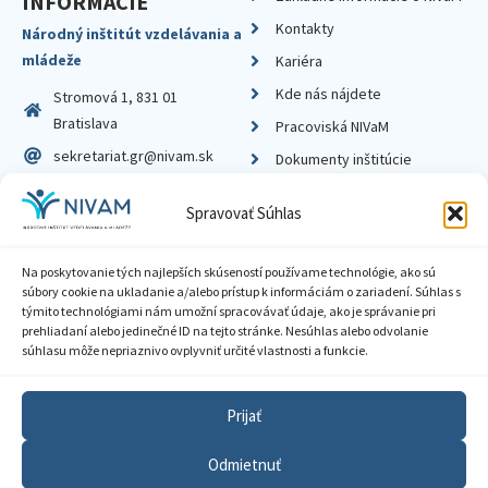
INFORMÁCIE
Kontakty
Národný inštitút vzdelávania a
mládeže
Kariéra
Kde nás nájdete
Stromová 1, 831 01
Bratislava
Pracoviská NIVaM
sekretariat.gr@nivam.sk
Dokumenty inštitúcie
IČO: 00164348
Knižnica
Spravovať Súhlas
DIČ: 2020798714
Na poskytovanie tých najlepších skúseností používame technológie, ako sú
súbory cookie na ukladanie a/alebo prístup k informáciám o zariadení. Súhlas s
týmito technológiami nám umožní spracovávať údaje, ako je správanie pri
prehliadaní alebo jedinečné ID na tejto stránke. Nesúhlas alebo odvolanie
Zásady ochrany súkromia
súhlasu môže nepriaznivo ovplyvniť určité vlastnosti a funkcie.
Vyhlásenie o prístupnosti
Prijať
Sprístupnenie informácií
Odmietnuť
Nastavenia cookies