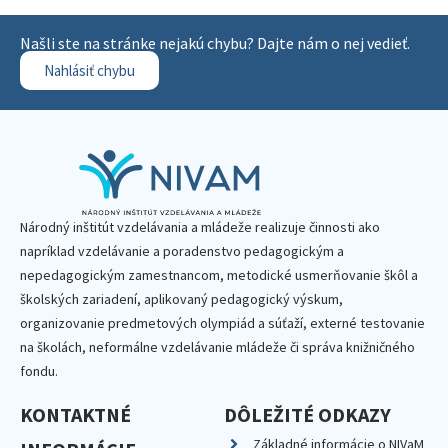
Našli ste na stránke nejakú chybu? Dajte nám o nej vedieť.
Nahlásiť chybu
Národný inštitút vzdelávania a mládeže realizuje činnosti ako
napríklad vzdelávanie a poradenstvo pedagogickým a
nepedagogickým zamestnancom, metodické usmerňovanie škôl a
školských zariadení, aplikovaný pedagogický výskum,
organizovanie predmetových olympiád a súťaží, externé testovanie
na školách, neformálne vzdelávanie mládeže či správa knižničného
fondu.
KONTAKTNÉ
DÔLEŽITÉ ODKAZY
Základné informácie o NIVaM