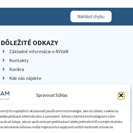
Nahlásiť chybu
DÔLEŽITÉ ODKAZY
Základné informácie o NIVaM
Kontakty
Kariéra
Kde nás nájdete
Pracoviská NIVaM
Spravovať Súhlas
Dokumenty inštitúcie
Knižnica
nie tých najlepších skúseností používame technológie, ako sú súbory cookie na
alebo prístup k informáciám o zariadení. Súhlas s týmito technológiami nám
vávať údaje, ako je správanie pri prehliadaní alebo jedinečné ID na tejto stránke.
o odvolanie súhlasu môže nepriaznivo ovplyvniť určité vlastnosti a funkcie.
ístupnenie informácií
Nastavenia cookies
GDPR