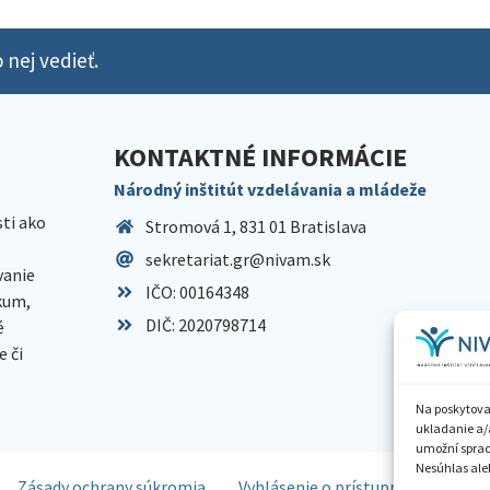
 nej vedieť.
KONTAKTNÉ INFORMÁCIE
Národný inštitút vzdelávania a mládeže
sti ako
Stromová 1, 831 01 Bratislava
sekretariat.gr@nivam.sk
anie
IČO: 00164348
skum,
DIČ: 2020798714
é
 či
Na poskytova
ukladanie a/
umožní spraco
Nesúhlas aleb
Zásady ochrany súkromia
Vyhlásenie o prístupnosti
Spr