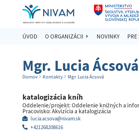
ÚVOD
O ORGANIZÁCII
NOVINKY
PRE
Mgr. Lucia Ácsová
Domov
Kontakty
Mgr. Lucia Ácsová
katalogizácia kníh
Oddelenie/projekt:
Oddelenie knižných a infor
Pracovisko:
Akvizícia a katalogizácia
lucia.acsova@nivam.sk
+421268208616