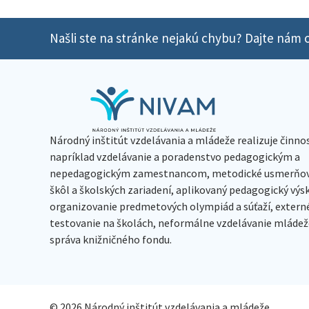
Našli ste na stránke nejakú chybu? Dajte nám o
Národný inštitút vzdelávania a mládeže realizuje činno
napríklad vzdelávanie a poradenstvo pedagogickým a
nepedagogickým zamestnancom, metodické usmerňov
škôl a školských zariadení, aplikovaný pedagogický vý
organizovanie predmetových olympiád a súťaží, extern
testovanie na školách, neformálne vzdelávanie mládeže
správa knižničného fondu.
© 2026 Národný inštitút vzdelávania a mládeže