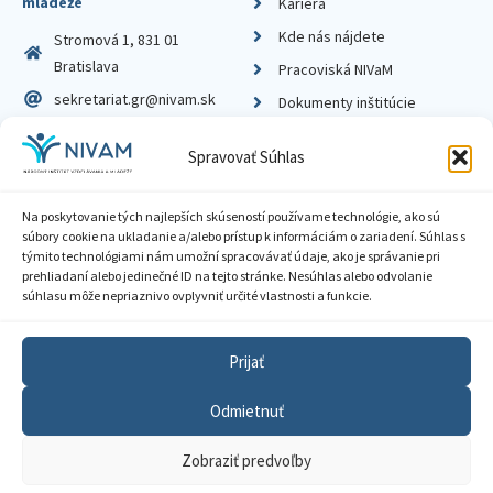
mládeže
Kariéra
Kde nás nájdete
Stromová 1, 831 01
Bratislava
Pracoviská NIVaM
sekretariat.gr@nivam.sk
Dokumenty inštitúcie
IČO: 00164348
Knižnica
Spravovať Súhlas
DIČ: 2020798714
Na poskytovanie tých najlepších skúseností používame technológie, ako sú
súbory cookie na ukladanie a/alebo prístup k informáciám o zariadení. Súhlas s
týmito technológiami nám umožní spracovávať údaje, ako je správanie pri
prehliadaní alebo jedinečné ID na tejto stránke. Nesúhlas alebo odvolanie
Zásady ochrany súkromia
súhlasu môže nepriaznivo ovplyvniť určité vlastnosti a funkcie.
Vyhlásenie o prístupnosti
Prijať
Sprístupnenie informácií
Odmietnuť
Nastavenia cookies
Zobraziť predvoľby
GDPR