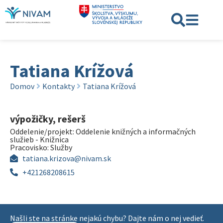
Tatiana Krížová
Domov
Kontakty
Tatiana Krížová
výpožičky, rešerš
Oddelenie/projekt:
Oddelenie knižných a informačných
služieb - Knižnica
Pracovisko:
Služby
tatiana.krizova@nivam.sk
+421268208615
Našli ste na stránke nejakú chybu? Dajte nám o nej vedieť.