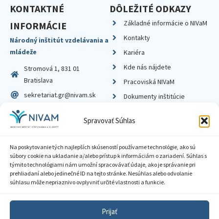
KONTAKTNÉ
DÔLEŽITÉ ODKAZY
Základné informácie o NIVaM
INFORMÁCIE
Kontakty
Národný inštitút vzdelávania a
mládeže
Kariéra
Kde nás nájdete
Stromová 1, 831 01
Bratislava
Pracoviská NIVaM
sekretariat.gr@nivam.sk
Dokumenty inštitúcie
IČO: 00164348
Knižnica
Spravovať Súhlas
DIČ: 2020798714
Na poskytovanie tých najlepších skúseností používame technológie, ako sú
súbory cookie na ukladanie a/alebo prístup k informáciám o zariadení. Súhlas s
týmito technológiami nám umožní spracovávať údaje, ako je správanie pri
prehliadaní alebo jedinečné ID na tejto stránke. Nesúhlas alebo odvolanie
Zásady ochrany súkromia
súhlasu môže nepriaznivo ovplyvniť určité vlastnosti a funkcie.
Vyhlásenie o prístupnosti
Prijať
Sprístupnenie informácií