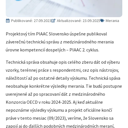
Publikované:
27.09.2023
Aktualizované: 23.09.2025
Merania
Projektový tím PIAAC Slovensko úspešne publikoval
záverečnú technickú správu z medzinárodného merania
úrovne kompetencií dospelých – PIAAC 2. cyklus.
Technická správa obsahuje opis celého zberu dát od výberu
vzorky, terénnej práce s respondentmi, cez opis nástrojov,
náležitostí až po ostatné detaily výskumu. Technická spáva
neobsahuje konkrétne výsledky merania. Tie budú postupne
uverejnené až po spracovaní dát z medzinárodného
Konzorcia OECD v roku 2024-2025. Aj keď aktuálne
nepoznáme výsledky výskumu a projekt oficiálne končí
práve v tento mesiac (09/2023), veríme, že Slovensko sa
zapojí aj do ďalších podobných medzinárodných meraní,