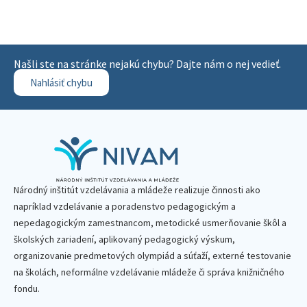
Našli ste na stránke nejakú chybu? Dajte nám o nej vedieť.
Nahlásiť chybu
Národný inštitút vzdelávania a mládeže realizuje činnosti ako
napríklad vzdelávanie a poradenstvo pedagogickým a
nepedagogickým zamestnancom, metodické usmerňovanie škôl a
školských zariadení, aplikovaný pedagogický výskum,
organizovanie predmetových olympiád a súťaží, externé testovanie
na školách, neformálne vzdelávanie mládeže či správa knižničného
fondu.