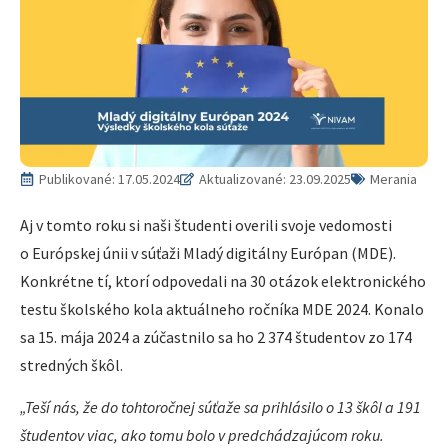
Publikované:
17.05.2024
Aktualizované: 23.09.2025
Merania
Aj v tomto roku si naši študenti overili svoje vedomosti
o Európskej únii v súťaži Mladý digitálny Európan (MDE).
Konkrétne tí, ktorí odpovedali na 30 otázok elektronického
testu školského kola aktuálneho ročníka MDE 2024. Konalo
sa 15. mája 2024 a zúčastnilo sa ho 2 374 študentov zo 174
stredných škôl.
„Teší nás, že do tohtoročnej súťaže sa prihlásilo o 13 škôl a 191
študentov viac, ako tomu bolo v predchádzajúcom roku.