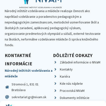
Národný inštitút vzdelávania a mládeže realizuje činnosti ako
napríklad vzdelávanie a poradenstvo pedagogickým a
nepedagogickým zamestnancom, metodické usmerňovanie škôl a
školských zariadení, aplikovaný pedagogický výskum,
organizovanie predmetových olympiád a súťaží, externé testovanie
na školách, neformálne vzdelávanie mládeže či správa knižničného
fondu.
KONTAKTNÉ
DÔLEŽITÉ ODKAZY
Základné informácie o NIVaM
INFORMÁCIE
Kontakty
Národný inštitút vzdelávania a
mládeže
Kariéra
Kde nás nájdete
Stromová 1, 831 01
Bratislava
Pracoviská NIVaM
sekretariat.gr@nivam.sk
Dokumenty inštitúcie
IČO: 00164348
Knižnica