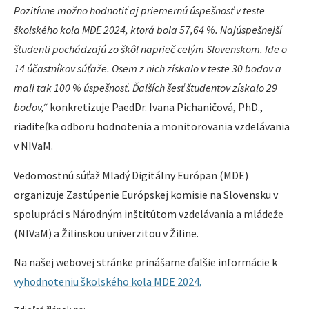
Pozitívne možno hodnotiť aj priemernú úspešnosť v teste
školského kola MDE 2024, ktorá bola 57,64 %. Najúspešnejší
študenti pochádzajú zo škôl naprieč celým Slovenskom. Ide o
14 účastníkov súťaže. Osem z nich získalo v teste 30 bodov a
mali tak 100 % úspešnosť. Ďalších šesť študentov získalo 29
bodov,“
konkretizuje PaedDr. Ivana Pichaničová, PhD.,
riaditeľka odboru hodnotenia a monitorovania vzdelávania
v NIVaM.
Vedomostnú súťaž Mladý Digitálny Európan (MDE)
organizuje Zastúpenie Európskej komisie na Slovensku v
spolupráci s Národným inštitútom vzdelávania a mládeže
(NIVaM) a Žilinskou univerzitou v Žiline.
Na našej webovej stránke prinášame ďalšie informácie k
vyhodnoteniu školského kola MDE 2024.