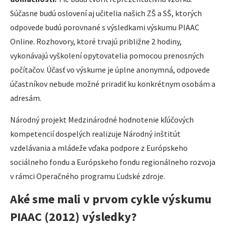
Súčasne budú oslovení aj učitelia našich ZŠ a SŠ, ktorých
odpovede budú porovnané s výsledkami výskumu PIAAC
Online. Rozhovory, ktoré trvajú približne 2 hodiny,
vykonávajú vyškolení opytovatelia pomocou prenosných
počítačov. Účasť vo výskume je úplne anonymná, odpovede
účastníkov nebude možné priradiť ku konkrétnym osobám a
adresám.
Národný projekt Medzinárodné hodnotenie kľúčových
kompetencií dospelých realizuje Národný inštitút
vzdelávania a mládeže vďaka podpore z Európskeho
sociálneho fondu a Európskeho fondu regionálneho rozvoja
v rámci Operačného programu Ľudské zdroje.
Aké sme mali v prvom cykle výskumu
PIAAC (2012) výsledky?