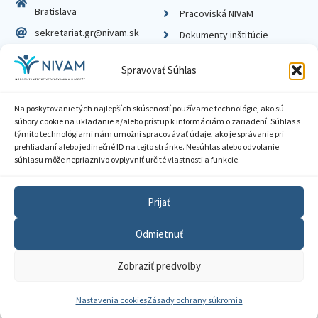
Bratislava
Pracoviská NIVaM
sekretariat.gr@nivam.sk
Dokumenty inštitúcie
IČO: 00164348
Knižnica
Spravovať Súhlas
DIČ: 2020798714
Na poskytovanie tých najlepších skúseností používame technológie, ako sú
súbory cookie na ukladanie a/alebo prístup k informáciám o zariadení. Súhlas s
týmito technológiami nám umožní spracovávať údaje, ako je správanie pri
prehliadaní alebo jedinečné ID na tejto stránke. Nesúhlas alebo odvolanie
Zásady ochrany súkromia
súhlasu môže nepriaznivo ovplyvniť určité vlastnosti a funkcie.
Vyhlásenie o prístupnosti
Prijať
Sprístupnenie informácií
Odmietnuť
Nastavenia cookies
Zobraziť predvoľby
GDPR
© 2026 Národný inštitút vzdelávania a mládeže
Nastavenia cookies
Zásady ochrany súkromia