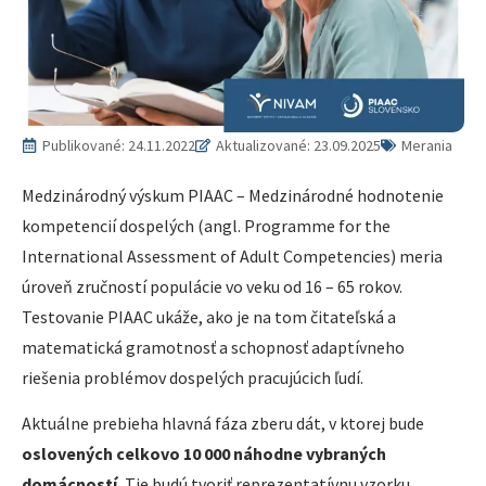
Publikované:
24.11.2022
Aktualizované: 23.09.2025
Merania
Medzinárodný výskum PIAAC – Medzinárodné hodnotenie
kompetencií dospelých (angl. Programme for the
International Assessment of Adult Competencies) meria
úroveň zručností populácie vo veku od 16 – 65 rokov.
Testovanie PIAAC ukáže, ako je na tom čitateľská a
matematická gramotnosť a schopnosť adaptívneho
riešenia problémov dospelých pracujúcich ľudí.
Aktuálne prebieha hlavná fáza zberu dát, v ktorej bude
oslovených celkovo 10 000 náhodne vybraných
domácností.
Tie budú tvoriť reprezentatívnu vzorku.