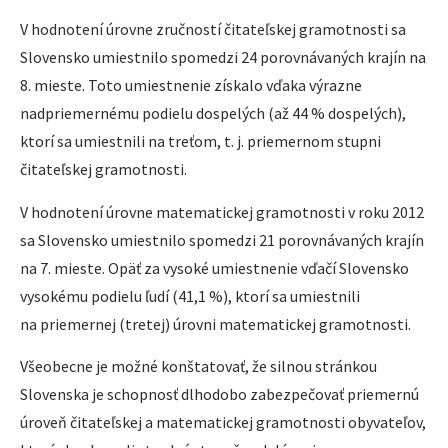
V hodnotení úrovne zručností čitateľskej gramotnosti sa
Slovensko umiestnilo spomedzi 24 porovnávaných krajín na
8. mieste. Toto umiestnenie získalo vďaka výrazne
nadpriemernému podielu dospelých (až 44 % dospelých),
ktorí sa umiestnili na treťom, t. j. priemernom stupni
čitateľskej gramotnosti.
V hodnotení úrovne matematickej gramotnosti v roku 2012
sa Slovensko umiestnilo spomedzi 21 porovnávaných krajín
na 7. mieste. Opäť za vysoké umiestnenie vďačí Slovensko
vysokému podielu ľudí (41,1 %), ktorí sa umiestnili
na priemernej (tretej) úrovni matematickej gramotnosti.
Všeobecne je možné konštatovať, že silnou stránkou
Slovenska je schopnosť dlhodobo zabezpečovať priemernú
úroveň čitateľskej a matematickej gramotnosti obyvateľov,