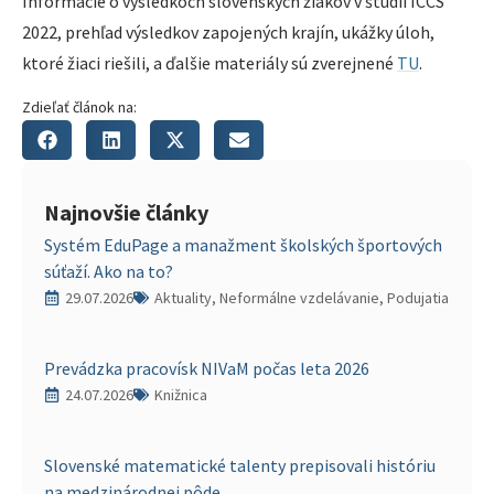
Informácie o výsledkoch slovenských žiakov v štúdii ICCS
2022, prehľad výsledkov zapojených krajín, ukážky úloh,
ktoré žiaci riešili, a ďalšie materiály sú zverejnené
TU
.
Zdieľať článok na:
Najnovšie články
Systém EduPage a manažment školských športových
súťaží. Ako na to?
29.07.2026
Aktuality, Neformálne vzdelávanie, Podujatia
Prevádzka pracovísk NIVaM počas leta 2026
24.07.2026
Knižnica
Slovenské matematické talenty prepisovali históriu
na medzinárodnej pôde