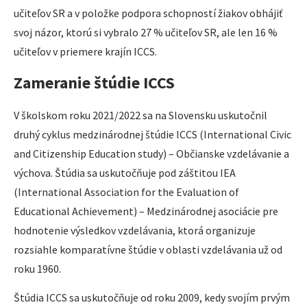
učiteľov SR a v položke podpora schopností žiakov obhájiť
svoj názor, ktorú si vybralo 27 % učiteľov SR, ale len 16 %
učiteľov v priemere krajín ICCS.
Zameranie štúdie ICCS
V školskom roku 2021/2022 sa na Slovensku uskutočnil
druhý cyklus medzinárodnej štúdie ICCS (International Civic
and Citizenship Education study) – Občianske vzdelávanie a
výchova. Štúdia sa uskutočňuje pod záštitou IEA
(International Association for the Evaluation of
Educational Achievement) – Medzinárodnej asociácie pre
hodnotenie výsledkov vzdelávania, ktorá organizuje
rozsiahle komparatívne štúdie v oblasti vzdelávania už od
roku 1960.
Štúdia ICCS sa uskutočňuje od roku 2009, kedy svojím prvým