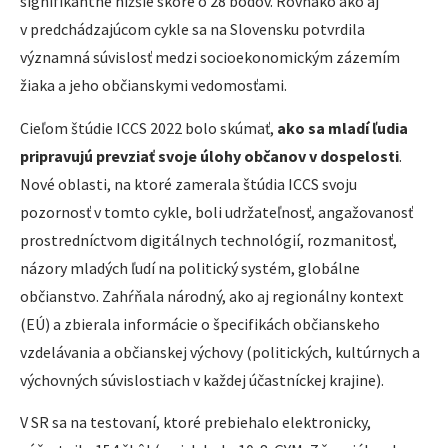
signifikantne nižšie skóre o 28 bodov. Rovnako ako aj
v predchádzajúcom cykle sa na Slovensku potvrdila
významná súvislosť medzi socioekonomickým zázemím
žiaka a jeho občianskymi vedomosťami.
Cieľom štúdie ICCS 2022 bolo skúmať,
ako sa mladí ľudia
pripravujú prevziať svoje úlohy občanov v dospelosti
.
Nové oblasti, na ktoré zamerala štúdia ICCS svoju
pozornosť v tomto cykle, boli udržateľnosť, angažovanosť
prostredníctvom digitálnych technológií, rozmanitosť,
názory mladých ľudí na politický systém, globálne
občianstvo. Zahŕňala národný, ako aj regionálny kontext
(EÚ) a zbierala informácie o špecifikách občianskeho
vzdelávania a občianskej výchovy (politických, kultúrnych a
výchovných súvislostiach v každej účastníckej krajine).
V SR sa na testovaní, ktoré prebiehalo elektronicky,