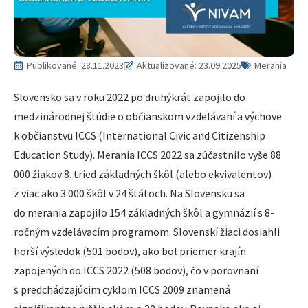
Publikované:
28.11.2023
Aktualizované: 23.09.2025
Merania
Slovensko sa v roku 2022 po druhýkrát zapojilo do
medzinárodnej štúdie o občianskom vzdelávaní a výchove
k občianstvu ICCS (International Civic and Citizenship
Education Study). Merania ICCS 2022 sa zúčastnilo vyše 88
000 žiakov 8. tried základných škôl (alebo ekvivalentov)
z viac ako 3 000 škôl v 24 štátoch. Na Slovensku sa
do merania zapojilo 154 základných škôl a gymnázií s 8-
ročným vzdelávacím programom. Slovenskí žiaci dosiahli
horší výsledok (501 bodov), ako bol priemer krajín
zapojených do ICCS 2022 (508 bodov), čo v porovnaní
s predchádzajúcim cyklom ICCS 2009 znamená