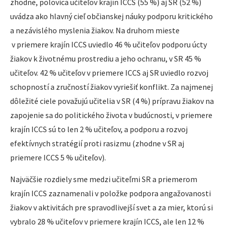
zhodne, polovica učiteľov krajín ICCS (55 %) aj SR (52 %)
uvádza ako hlavný cieľ občianskej náuky podporu kritického
a nezávislého myslenia žiakov. Na druhom mieste
v priemere krajín ICCS uviedlo 46 % učiteľov podporu úcty
žiakov k životnému prostrediu a jeho ochranu, v SR 45 %
učiteľov. 42 % učiteľov v priemere ICCS aj SR uviedlo rozvoj
schopností a zručností žiakov vyriešiť konflikt. Za najmenej
dôležité ciele považujú učitelia v SR (4 %) prípravu žiakov na
zapojenie sa do politického života v budúcnosti, v priemere
krajín ICCS sú to len 2 % učiteľov, a podporu a rozvoj
efektívnych stratégií proti rasizmu (zhodne v SR aj
priemere ICCS 5 % učiteľov).
Najväčšie rozdiely sme medzi učiteľmi SR a priemerom
krajín ICCS zaznamenali v položke podpora angažovanosti
žiakov v aktivitách pre spravodlivejší svet a za mier, ktorú si
vybralo 28 % učiteľov v priemere krajín ICCS, ale len 12 %