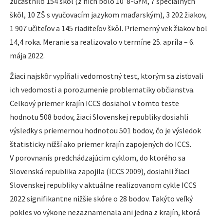
zúčastnilo 154 škôl (z nich bolo 10 8-GYM, 7 špeciálnych
škôl, 10 ZŠ s vyučovacím jazykom maďarským), 3 202 žiakov,
1 907 učiteľov a 145 riaditeľov škôl. Priemerný vek žiakov bol
14,4 roka. Meranie sa realizovalo v termíne 25. apríla – 6.
mája 2022.
Žiaci najskôr vypĺňali vedomostný test, ktorým sa zisťovali
ich vedomosti a porozumenie problematiky občianstva.
Celkový priemer krajín ICCS dosiahol v tomto teste
hodnotu 508 bodov, žiaci Slovenskej republiky dosiahli
výsledky s priemernou hodnotou 501 bodov, čo je výsledok
štatisticky nižší ako priemer krajín zapojených do ICCS.
V porovnanís predchádzajúcim cyklom, do ktorého sa
Slovenská republika zapojila (ICCS 2009), dosiahli žiaci
Slovenskej republiky v aktuálne realizovanom cykle ICCS
2022 signifikantne nižšie skóre o 28 bodov. Takýto veľký
pokles vo výkone nezaznamenala ani jedna z krajín, ktorá