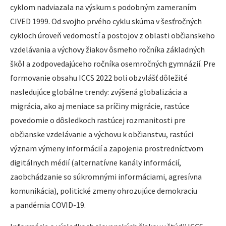
cyklom nadviazala na výskum s podobným zameraním
CIVED 1999. Od svojho prvého cyklu skúma v šesťročných
cykloch úroveň vedomostí a postojov z oblasti občianskeho
vzdelávania a výchovy žiakov ôsmeho ročníka základných
škôl a zodpovedajúceho ročníka osemročných gymnázií. Pre
formovanie obsahu ICCS 2022 boli obzvlášť dôležité
nasledujúce globálne trendy: zvýšená globalizácia a
migrácia, ako aj meniace sa príčiny migrácie, rastúce
povedomie o dôsledkoch rastúcej rozmanitosti pre
občianske vzdelávanie a výchovu k občianstvu, rastúci
význam výmeny informácií a zapojenia prostredníctvom
digitálnych médií (alternatívne kanály informácií,
zaobchádzanie so súkromnými informáciami, agresívna
komunikácia), politické zmeny ohrozujúce demokraciu
a pandémia COVID-19.