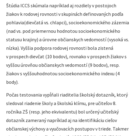
Štúdia ICCS skúmala napríklad aj rozdiely v postojoch
žiakov k rodovej rovnosti v skupinách definovaných podľa
pohlavia(dievčatá vs. chlapci), socioekonomického zázemia
(nad vs. pod priemernou hodnotou socioekonomického
statusu krajiny) a úrovne občianskych vedomostí (vysoká vs.
nízka). Vyššia podpora rodovej rovnosti bola zistená
v prospech dievčat (10 bodov), rovnako v prospech žiakov s
vyššou úrovňou občianskych vedomostí (9 bodov), resp.
žiakov s vyššouhodnotou socioekonomického indexu (4
body).
Počas testovania vypĺňali riaditelia školský dotazník, ktorý
sledoval riadenie školy a školskú klímu, pre učiteľov 8.
ročníka ZŠ (resp. jeho ekvivalentu) bol určený učiteľský
dotazník zameraný napríklad aj na identifikáciu cieľov
občianskej výchovy a vyučovacích postupov v triede. Takmer