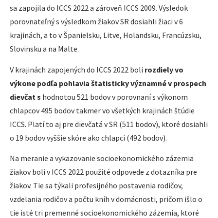
sa zapojila do ICCS 2022 a zároveň ICCS 2009. Výsledok
porovnateľný s výsledkom žiakov SR dosiahli žiaci v 6
krajinách, a to v Španielsku, Litve, Holandsku, Francúzsku,
Slovinsku a na Malte.
V krajinách zapojených do ICCS 2022 boli
rozdiely vo
výkone podľa pohlavia štatisticky významné v prospech
dievčat s
hodnotou 521 bodov v porovnaní s výkonom
chlapcov 495 bodov takmer vo všetkých krajinách štúdie
ICCS. Platí to aj pre dievčatá v SR (511 bodov), ktoré dosiahli
o 19 bodov vyššie skóre ako chlapci (492 bodov).
Na meranie a vykazovanie socioekonomického zázemia
žiakov boli v ICCS 2022 použité odpovede z dotazníka pre
žiakov. Tie sa týkali profesijného postavenia rodičov,
vzdelania rodičov a počtu kníh v domácnosti, pričom išlo o
tie isté tri premenné socioekonomického zázemia, ktoré