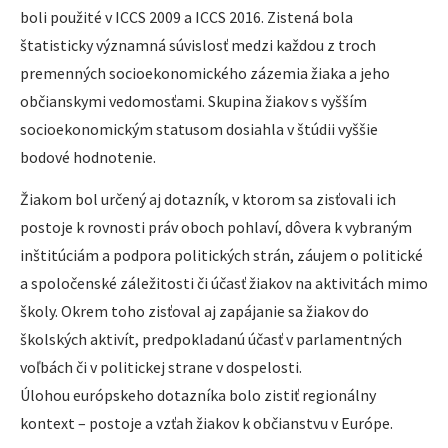
boli použité v ICCS 2009 a ICCS 2016. Zistená bola
štatisticky významná súvislosť medzi každou z troch
premenných socioekonomického zázemia žiaka a jeho
občianskymi vedomosťami. Skupina žiakov s vyšším
socioekonomickým statusom dosiahla v štúdii vyššie
bodové hodnotenie.
Žiakom bol určený aj dotazník, v ktorom sa zisťovali ich
postoje k rovnosti práv oboch pohlaví, dôvera k vybraným
inštitúciám a podpora politických strán, záujem o politické
a spoločenské záležitosti či účasť žiakov na aktivitách mimo
školy. Okrem toho zisťoval aj zapájanie sa žiakov do
školských aktivít, predpokladanú účasť v parlamentných
voľbách či v politickej strane v dospelosti.
Úlohou európskeho dotazníka bolo zistiť regionálny
kontext – postoje a vzťah žiakov k občianstvu v Európe.