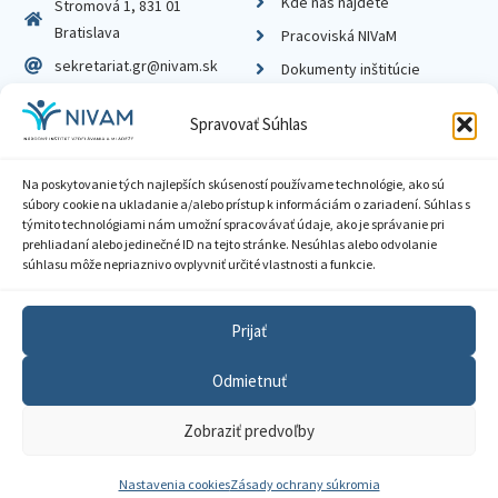
Kde nás nájdete
Stromová 1, 831 01
Bratislava
Pracoviská NIVaM
sekretariat.gr@nivam.sk
Dokumenty inštitúcie
IČO: 00164348
Knižnica
Spravovať Súhlas
DIČ: 2020798714
Na poskytovanie tých najlepších skúseností používame technológie, ako sú
súbory cookie na ukladanie a/alebo prístup k informáciám o zariadení. Súhlas s
týmito technológiami nám umožní spracovávať údaje, ako je správanie pri
prehliadaní alebo jedinečné ID na tejto stránke. Nesúhlas alebo odvolanie
Zásady ochrany súkromia
súhlasu môže nepriaznivo ovplyvniť určité vlastnosti a funkcie.
Vyhlásenie o prístupnosti
Prijať
Sprístupnenie informácií
Odmietnuť
Nastavenia cookies
Zobraziť predvoľby
GDPR
© 2026 Národný inštitút vzdelávania a mládeže
Nastavenia cookies
Zásady ochrany súkromia