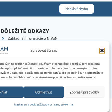
Nahlásiť chybu
DÔLEŽITÉ ODKAZY
Základné informácie o NIVaM
Kontakty
Spravovať Súhlas
Kariéra
Kde nás nájdete
nie tých najlepších skúseností používame technológie, ako sú súbory cookie na
Pracoviská NIVaM
alebo prístup k informáciám o zariadení. Súhlas s týmito technológiami nám
vávať údaje, ako je správanie pri prehliadaní alebo jedinečné ID na tejto stránke.
Dokumenty inštitúcie
o odvolanie súhlasu môže nepriaznivo ovplyvniť určité vlastnosti a funkcie.
Knižnica
Prijať
Odmietnuť
Zobraziť predvoľby
Nastavenia cookies
Zásady ochrany súkromia
ístupnenie informácií
Nastavenia cookies
GDPR