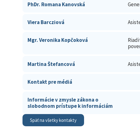
PhDr. Romana Kanovská
Gener
Viera Barcziová
Asist
Mgr. Veronika Kopčoková
Riadi
pover
Martina Štefancová
Asist
Kontakt pre médiá
Informácie v zmysle zákona o
slobodnom prístupe k informáciám
Späť na všetky kontakty