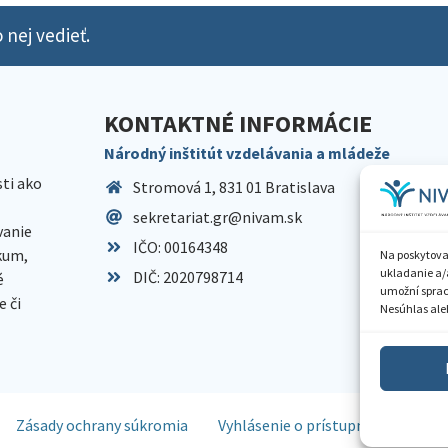
 nej vedieť.
KONTAKTNÉ INFORMÁCIE
Národný inštitút vzdelávania a mládeže
sti ako
Stromová 1, 831 01 Bratislava
sekretariat.gr@nivam.sk
anie
IČO: 00164348
skum,
Na poskytova
ukladanie a/
DIČ: 2020798714
é
umožní spraco
 či
Nesúhlas aleb
Zásady ochrany súkromia
Vyhlásenie o prístupnosti
Spr