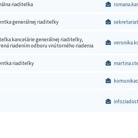
álna riaditeľka
romana.ka
entka generálnej riaditeľky
sekretaria
teľka kancelárie generálnej riaditeľky,
veronika.
ená riadením odboru vnútorného riadenia
entka riaditeľky
martina.s
komunikac
infoziados