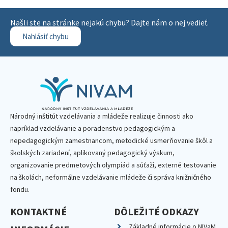
Našli ste na stránke nejakú chybu? Dajte nám o nej vedieť.
Nahlásiť chybu
Národný inštitút vzdelávania a mládeže realizuje činnosti ako
napríklad vzdelávanie a poradenstvo pedagogickým a
nepedagogickým zamestnancom, metodické usmerňovanie škôl a
školských zariadení, aplikovaný pedagogický výskum,
organizovanie predmetových olympiád a súťaží, externé testovanie
na školách, neformálne vzdelávanie mládeže či správa knižničného
fondu.
KONTAKTNÉ
DÔLEŽITÉ ODKAZY
Základné informácie o NIVaM