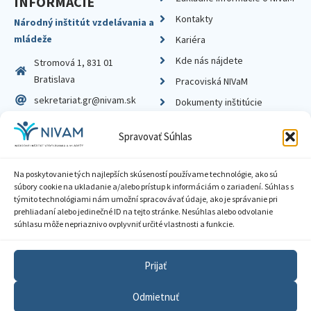
INFORMÁCIE
Kontakty
Národný inštitút vzdelávania a
mládeže
Kariéra
Kde nás nájdete
Stromová 1, 831 01
Bratislava
Pracoviská NIVaM
sekretariat.gr@nivam.sk
Dokumenty inštitúcie
IČO: 00164348
Knižnica
Spravovať Súhlas
DIČ: 2020798714
Na poskytovanie tých najlepších skúseností používame technológie, ako sú
súbory cookie na ukladanie a/alebo prístup k informáciám o zariadení. Súhlas s
týmito technológiami nám umožní spracovávať údaje, ako je správanie pri
prehliadaní alebo jedinečné ID na tejto stránke. Nesúhlas alebo odvolanie
Zásady ochrany súkromia
súhlasu môže nepriaznivo ovplyvniť určité vlastnosti a funkcie.
Vyhlásenie o prístupnosti
Prijať
Sprístupnenie informácií
Odmietnuť
Nastavenia cookies