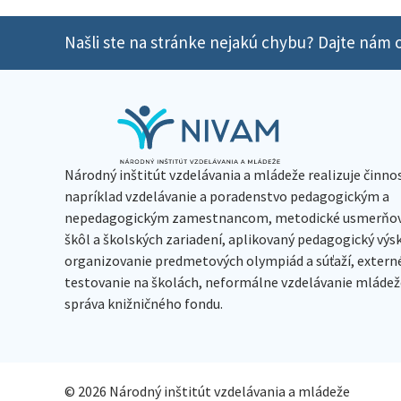
Našli ste na stránke nejakú chybu? Dajte nám o
Národný inštitút vzdelávania a mládeže realizuje činno
napríklad vzdelávanie a poradenstvo pedagogickým a
nepedagogickým zamestnancom, metodické usmerňov
škôl a školských zariadení, aplikovaný pedagogický vý
organizovanie predmetových olympiád a súťaží, extern
testovanie na školách, neformálne vzdelávanie mládeže
správa knižničného fondu.
© 2026 Národný inštitút vzdelávania a mládeže