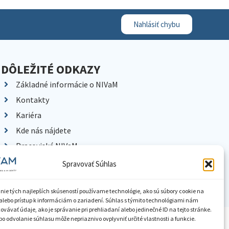
Nahlásiť chybu
DÔLEŽITÉ ODKAZY
Základné informácie o NIVaM
Kontakty
Kariéra
Kde nás nájdete
Pracoviská NIVaM
Dokumenty inštitúcie
Spravovať Súhlas
Knižnica
nie tých najlepších skúseností používame technológie, ako sú súbory cookie na
alebo prístup k informáciám o zariadení. Súhlas s týmito technológiami nám
vávať údaje, ako je správanie pri prehliadaní alebo jedinečné ID na tejto stránke.
o odvolanie súhlasu môže nepriaznivo ovplyvniť určité vlastnosti a funkcie.
ístupnenie informácií
Nastavenia cookies
GDPR