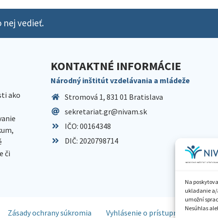
 nej vedieť.
KONTAKTNÉ INFORMÁCIE
Národný inštitút vzdelávania a mládeže
sti ako
Stromová 1, 831 01 Bratislava
sekretariat.gr@nivam.sk
anie
IČO: 00164348
skum,
DIČ: 2020798714
é
 či
Na poskytova
ukladanie a/
umožní spraco
Nesúhlas aleb
Zásady ochrany súkromia
Vyhlásenie o prístupnosti
Spr