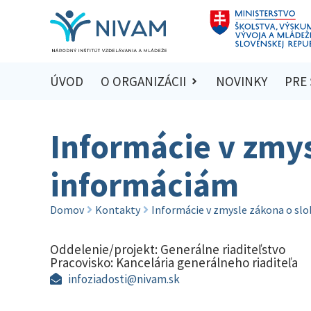
ÚVOD
O ORGANIZÁCII
NOVINKY
PRE
Informácie v zmy
informáciám
Domov
Kontakty
Informácie v zmysle zákona o sl
Oddelenie/projekt:
Generálne riaditeľstvo
Pracovisko:
Kancelária generálneho riaditeľa
infoziadosti@nivam.sk