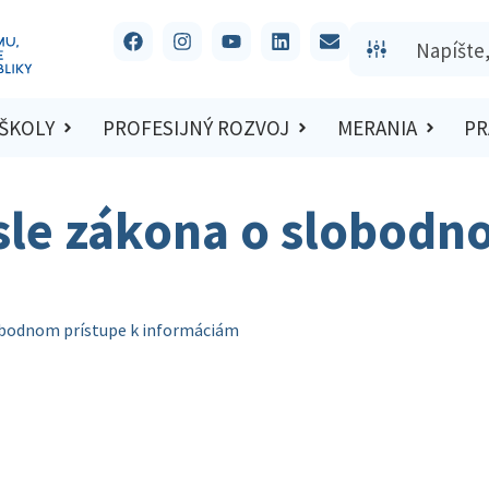
 ŠKOLY
PROFESIJNÝ ROZVOJ
MERANIA
PR
sle zákona o slobodn
obodnom prístupe k informáciám