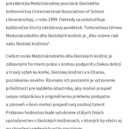
prezidentka Medzinárodnej asociácie školského
knihovníctva (International Association of School
Librarianship), v roku 1999. Odvtedy sa uskutočňuje
každoročne štvrtý októbrový pondelok. Tohoročnou témou
Medzinárodného dňa školských knižníc je „Ako máme radi
našu školskú knižnicu“.
Cieľom osláv Medzinárodného dňa školských knižníc je
zábavnými formami práce s knihou podporiť u žiakov dobrý
a trvalý vzťah ku knihe, školskej knižnici a k čítaniu,
poznávaniu nového. Rovnako ich poslaním je vytvorenie
príležitosti pre každého účastníka, aby mohol prispieť
svojou inšpiráciou k originálnemu priebehu podujatia
a zároveň v ňom mohol prejaviť svoj osobný talent.
Pridanou hodnotou bude vytváranie stálych živých
spoločenstiev v školských knižniciach, v ktorých by všetci aj
po skončení uvedených osláv navzájom