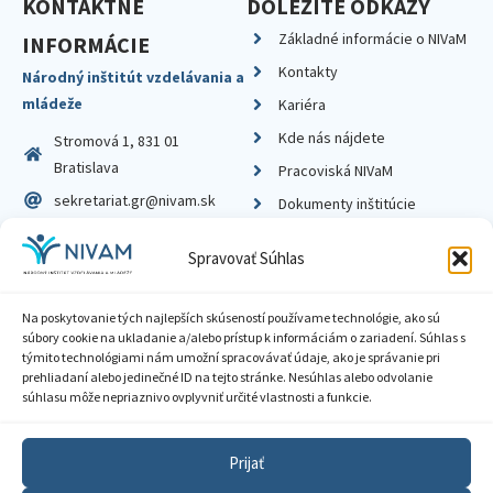
KONTAKTNÉ
DÔLEŽITÉ ODKAZY
Základné informácie o NIVaM
INFORMÁCIE
Kontakty
Národný inštitút vzdelávania a
mládeže
Kariéra
Kde nás nájdete
Stromová 1, 831 01
Bratislava
Pracoviská NIVaM
sekretariat.gr@nivam.sk
Dokumenty inštitúcie
IČO: 00164348
Knižnica
Spravovať Súhlas
DIČ: 2020798714
Na poskytovanie tých najlepších skúseností používame technológie, ako sú
súbory cookie na ukladanie a/alebo prístup k informáciám o zariadení. Súhlas s
týmito technológiami nám umožní spracovávať údaje, ako je správanie pri
prehliadaní alebo jedinečné ID na tejto stránke. Nesúhlas alebo odvolanie
Zásady ochrany súkromia
súhlasu môže nepriaznivo ovplyvniť určité vlastnosti a funkcie.
Vyhlásenie o prístupnosti
Prijať
Sprístupnenie informácií