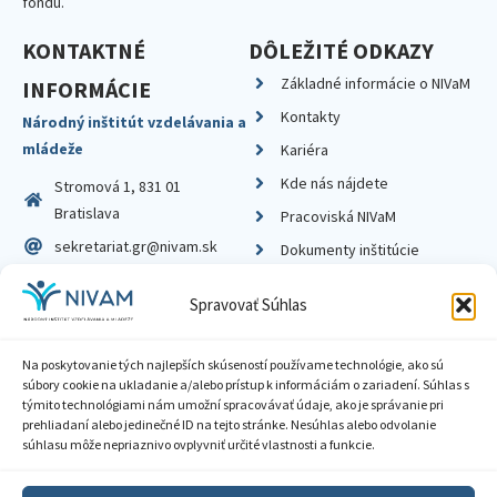
fondu.
KONTAKTNÉ
DÔLEŽITÉ ODKAZY
Základné informácie o NIVaM
INFORMÁCIE
Kontakty
Národný inštitút vzdelávania a
mládeže
Kariéra
Kde nás nájdete
Stromová 1, 831 01
Bratislava
Pracoviská NIVaM
sekretariat.gr@nivam.sk
Dokumenty inštitúcie
IČO: 00164348
Knižnica
Spravovať Súhlas
DIČ: 2020798714
Na poskytovanie tých najlepších skúseností používame technológie, ako sú
súbory cookie na ukladanie a/alebo prístup k informáciám o zariadení. Súhlas s
týmito technológiami nám umožní spracovávať údaje, ako je správanie pri
prehliadaní alebo jedinečné ID na tejto stránke. Nesúhlas alebo odvolanie
Zásady ochrany súkromia
súhlasu môže nepriaznivo ovplyvniť určité vlastnosti a funkcie.
Vyhlásenie o prístupnosti