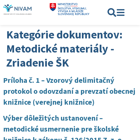
Kategórie dokumentov:
Metodické materiály -
Zriadenie ŠK
Príloha č. 1 – Vzorový delimitačný
protokol o odovzdaní a prevzatí obecnej
knižnice (verejnej knižnice)
Výber dôležitých ustanovení –
metodické usmernenie pre školské
knižnice k zákonu č. 126/2015 Z. z. o