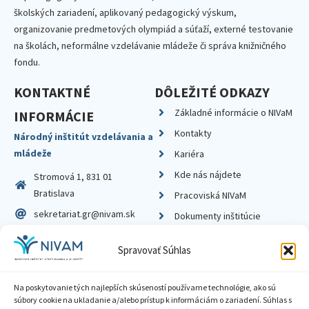
školských zariadení, aplikovaný pedagogický výskum,
organizovanie predmetových olympiád a súťaží, externé testovanie
na školách, neformálne vzdelávanie mládeže či správa knižničného
fondu.
KONTAKTNÉ
DÔLEŽITÉ ODKAZY
Základné informácie o NIVaM
INFORMÁCIE
Kontakty
Národný inštitút vzdelávania a
mládeže
Kariéra
Kde nás nájdete
Stromová 1, 831 01
Bratislava
Pracoviská NIVaM
sekretariat.gr@nivam.sk
Dokumenty inštitúcie
IČO: 00164348
Knižnica
Spravovať Súhlas
DIČ: 2020798714
Na poskytovanie tých najlepších skúseností používame technológie, ako sú
súbory cookie na ukladanie a/alebo prístup k informáciám o zariadení. Súhlas s