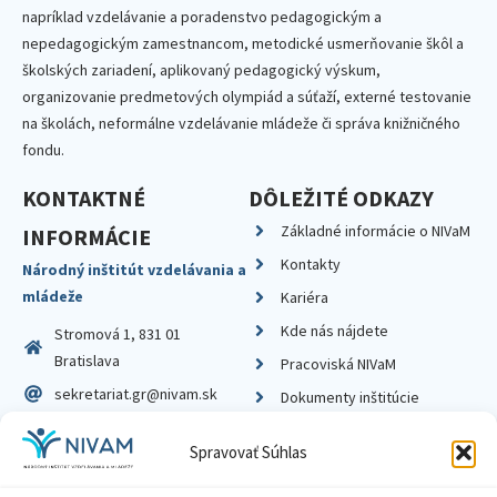
napríklad vzdelávanie a poradenstvo pedagogickým a
nepedagogickým zamestnancom, metodické usmerňovanie škôl a
školských zariadení, aplikovaný pedagogický výskum,
organizovanie predmetových olympiád a súťaží, externé testovanie
na školách, neformálne vzdelávanie mládeže či správa knižničného
fondu.
KONTAKTNÉ
DÔLEŽITÉ ODKAZY
Základné informácie o NIVaM
INFORMÁCIE
Kontakty
Národný inštitút vzdelávania a
mládeže
Kariéra
Kde nás nájdete
Stromová 1, 831 01
Bratislava
Pracoviská NIVaM
sekretariat.gr@nivam.sk
Dokumenty inštitúcie
IČO: 00164348
Knižnica
Spravovať Súhlas
DIČ: 2020798714