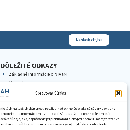
Nahlásiť chybu
DÔLEŽITÉ ODKAZY
Základné informácie o NIVaM
Kontakty
Kariéra
Spravovať Súhlas
Kde nás nájdete
Pracoviská NIVaM
nie tých najlepších skúseností používame technológie, ako sú súbory cookie na
alebo prístup k informáciám o zariadení. Súhlas s týmito technológiami nám
Dokumenty inštitúcie
vávať údaje, ako je správanie pri prehliadaní alebo jedinečné ID na tejto stránke.
o odvolanie súhlasu môže nepriaznivo ovplyvniť určité vlastnosti a funkcie.
Knižnica