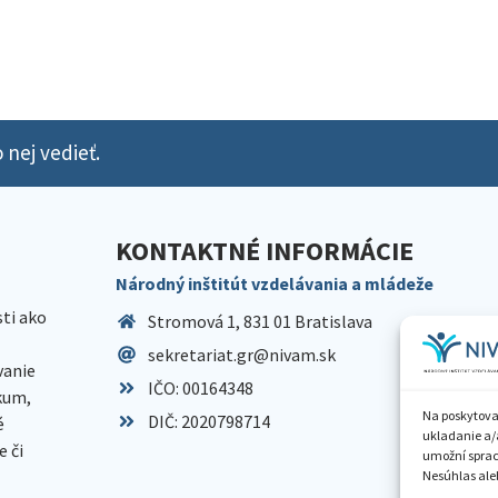
 nej vedieť.
KONTAKTNÉ INFORMÁCIE
Národný inštitút vzdelávania a mládeže
sti ako
Stromová 1, 831 01 Bratislava
sekretariat.gr@nivam.sk
anie
IČO: 00164348
skum,
Na poskytova
DIČ: 2020798714
é
ukladanie a/
 či
umožní spraco
Nesúhlas aleb