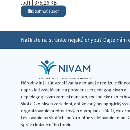
.pdf | 375,26 KB
Stiahnuť súbor
Našli ste na stránke nejakú chybu? Dajte nám o
Národný inštitút vzdelávania a mládeže realizuje činno
napríklad vzdelávanie a poradenstvo pedagogickým a
nepedagogickým zamestnancom, metodické usmerňov
škôl a školských zariadení, aplikovaný pedagogický vý
organizovanie predmetových olympiád a súťaží, extern
testovanie na školách, neformálne vzdelávanie mládeže
správa knižničného fondu.