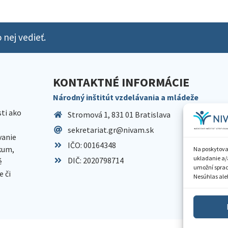
 nej vedieť.
KONTAKTNÉ INFORMÁCIE
Národný inštitút vzdelávania a mládeže
sti ako
Stromová 1, 831 01 Bratislava
sekretariat.gr@nivam.sk
anie
IČO: 00164348
skum,
Na poskytova
ukladanie a/
DIČ: 2020798714
é
umožní spraco
 či
Nesúhlas aleb