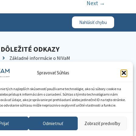
Next
→
Nahlásiť chybu
DÔLEŽITÉ ODKAZY
Základné informácie o NIVaM
Kontakty
Spravovať Súhlas
Kariéra
Kde nás nájdete
nie tých najlepších skúseností používame technológie, ako sú súbory cookie na
Pracoviská NIVaM
alebo prístup k informáciám o zariadení. Súhlas s týmito technológiami nám
vávať údaje, ako je správanie pri prehliadaní alebo jedinečné ID na tejto stránke.
Dokumenty inštitúcie
o odvolanie súhlasu môže nepriaznivo ovplyvniť určité vlastnosti a funkcie.
Knižnica
Prijať
Odmietnuť
Zobraziť predvoľby