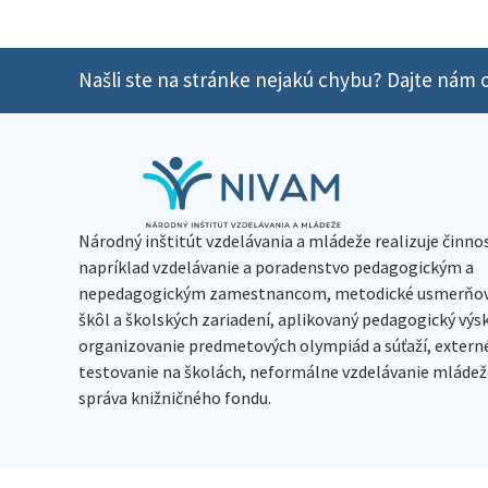
Našli ste na stránke nejakú chybu? Dajte nám o
Národný inštitút vzdelávania a mládeže realizuje činno
napríklad vzdelávanie a poradenstvo pedagogickým a
nepedagogickým zamestnancom, metodické usmerňov
škôl a školských zariadení, aplikovaný pedagogický vý
organizovanie predmetových olympiád a súťaží, extern
testovanie na školách, neformálne vzdelávanie mládeže
správa knižničného fondu.