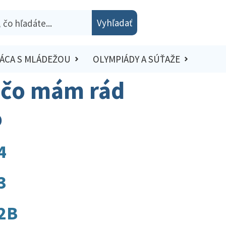
Vyhľadať
ÁCA S MLÁDEŽOU
OLYMPIÁDY A SÚŤAŽE
ečo mám rád
o
4
3
 2B