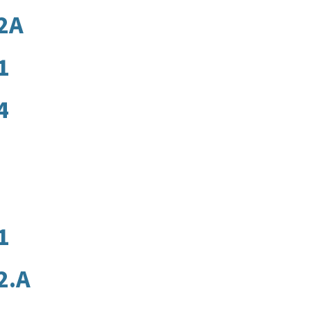
 2A
1
4
1
2.A