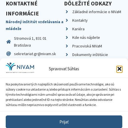
KONTAKTNÉ
DÔLEŽITÉ ODKAZY
Základné informácie o NIVaM
INFORMÁCIE
Kontakty
Národný inštitút vzdelávania a
mládeže
Kariéra
Kde nás nájdete
Stromová 1, 831 01
Bratislava
Pracoviská NIVaM
sekretariat.gr@nivam.sk
Dokumenty inštitúcie
IČO: 00164348
Knižnica
Spravovať Súhlas
DIČ: 2020798714
Na poskytovanie tých najlepších skúseností používame technológie, ako sú
súbory cookie na ukladanie a/alebo prístup k informáciám o zariadení. Súhlas s
týmito technológiami nám umožní spracovávať údaje, ako je správanie pri
prehliadaní alebo jedinečné ID na tejto stránke. Nesúhlas alebo odvolanie
Zásady ochrany súkromia
súhlasu môže nepriaznivo ovplyvniť určité vlastnosti a funkcie.
Vyhlásenie o prístupnosti
Prijať
Sprístupnenie informácií