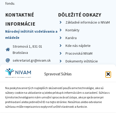
fondu.
KONTAKTNÉ
DÔLEŽITÉ ODKAZY
Základné informácie o NIVaM
INFORMÁCIE
Kontakty
Národný inštitút vzdelávania a
mládeže
Kariéra
Kde nás nájdete
Stromová 1, 831 01
Bratislava
Pracoviská NIVaM
sekretariat.gr@nivam.sk
Dokumenty inštitúcie
IČO: 00164348
Knižnica
Spravovať Súhlas
DIČ: 2020798714
Na poskytovanie tých najlepších skúseností používame technológie, ako sú
súbory cookie na ukladanie a/alebo prístup k informáciám o zariadení. Súhlas s
týmito technológiami nám umožní spracovávať údaje, ako je správanie pri
prehliadaní alebo jedinečné ID na tejto stránke. Nesúhlas alebo odvolanie
Zásady ochrany súkromia
súhlasu môže nepriaznivo ovplyvniť určité vlastnosti a funkcie.
Vyhlásenie o prístupnosti