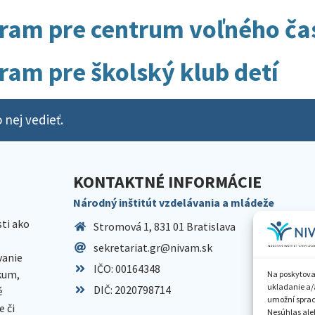
ram pre centrum voľného ča
ram pre školský klub detí
 nej vedieť.
KONTAKTNÉ INFORMÁCIE
Národný inštitút vzdelávania a mládeže
sti ako
Stromová 1, 831 01 Bratislava
sekretariat.gr@nivam.sk
anie
IČO: 00164348
skum,
Na poskytova
ukladanie a/
DIČ: 2020798714
é
umožní spraco
 či
Nesúhlas aleb