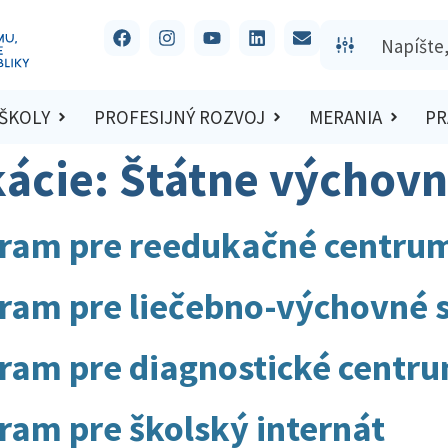
 ŠKOLY
PROFESIJNÝ ROZVOJ
MERANIA
PR
kácie:
Štátne výchov
gram pre reedukačné centru
ram pre liečebno-výchovné 
ram pre diagnostické centr
ram pre školský internát