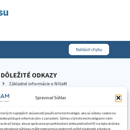
su
Nahlásiť chybu
DÔLEŽITÉ ODKAZY
Základné informácie o NIVaM
Kontakty
Spravovať Súhlas
Kariéra
Kde nás nájdete
nie tých najlepších skúseností používame technológie, ako sú súbory cookie na
Pracoviská NIVaM
alebo prístup k informáciám o zariadení. Súhlas s týmito technológiami nám
vávať údaje, ako je správanie pri prehliadaní alebo jedinečné ID na tejto stránke.
Dokumenty inštitúcie
o odvolanie súhlasu môže nepriaznivo ovplyvniť určité vlastnosti a funkcie.