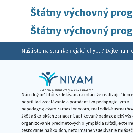
Štátny výchovný prog
Štátny výchovný prog
Našli ste na stránke nejakú chybu? Dajte nám o
Národný inštitút vzdelávania a mládeže realizuje činno
napríklad vzdelávanie a poradenstvo pedagogickým a
nepedagogickým zamestnancom, metodické usmerňov
škôl a školských zariadení, aplikovaný pedagogický vý
organizovanie predmetových olympiád a súťaží, extern
testovanie na školách, neformálne vzdelávanie mládeže