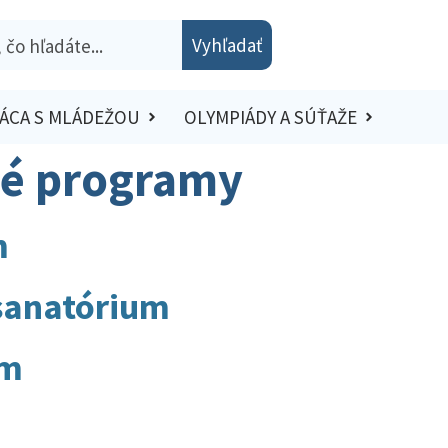
Vyhľadať
ÁCA S MLÁDEŽOU
OLYMPIÁDY A SÚŤAŽE
né programy
m
sanatórium
um