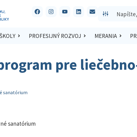
 ŠKOLY
PROFESIJNÝ ROZVOJ
MERANIA
PR
program pre liečebn
né sanatórium
vné sanatórium