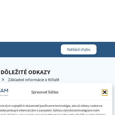
Nahlásiť chybu
DÔLEŽITÉ ODKAZY
Základné informácie o NIVaM
Kontakty
Spravovať Súhlas
Kariéra
Kde nás nájdete
nie tých najlepších skúseností používame technológie, ako sú súbory cookie na
Pracoviská NIVaM
alebo prístup k informáciám o zariadení. Súhlas s týmito technológiami nám
vávať údaje, ako je správanie pri prehliadaní alebo jedinečné ID na tejto stránke.