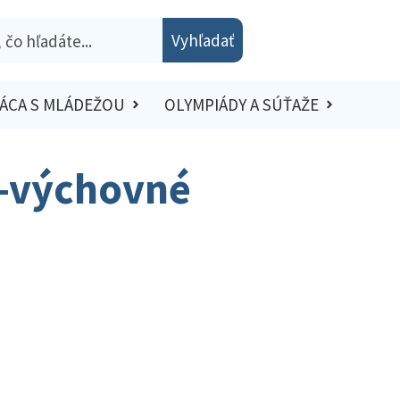
Vyhľadať
ÁCA S MLÁDEŽOU
OLYMPIÁDY A SÚŤAŽE
o-výchovné