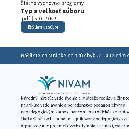
Štátne výchovné programy
Typ a veľkosť súboru
.pdf | 510,19 KB
Stiahnuť súbor
Našli ste na stránke nejakú chybu? Dajte nám o
Národný inštitút vzdelávania a mládeže realizuje činno
napríklad vzdelávanie a poradenstvo pedagogickým a
nepedagogickým zamestnancom, metodické usmerňov
škôl a školských zariadení, aplikovaný pedagogický vý
organizovanie predmetových olympiád a súťaží, extern