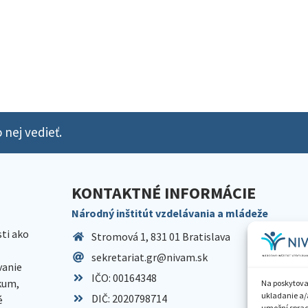
 nej vedieť.
KONTAKTNÉ INFORMÁCIE
Národný inštitút vzdelávania a mládeže
sti ako
Stromová 1, 831 01 Bratislava
sekretariat.gr@nivam.sk
anie
IČO: 00164348
skum,
Na poskytova
ukladanie a/
DIČ: 2020798714
é
umožní spraco