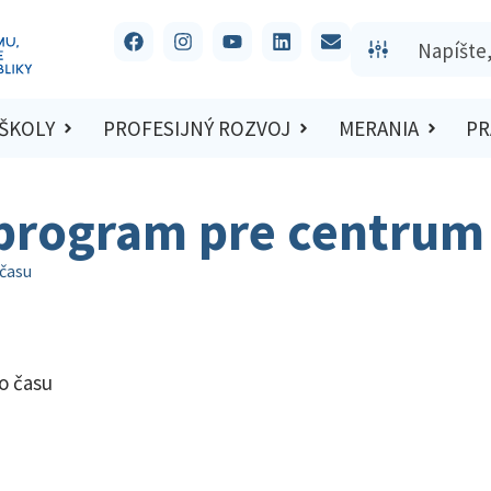
 ŠKOLY
PROFESIJNÝ ROZVOJ
MERANIA
PR
program pre centrum
času
o času