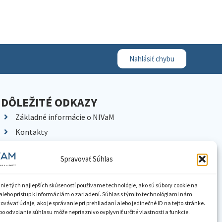
Nahlásiť chybu
DÔLEŽITÉ ODKAZY
Základné informácie o NIVaM
Kontakty
Kariéra
Spravovať Súhlas
Kde nás nájdete
Pracoviská NIVaM
nie tých najlepších skúseností používame technológie, ako sú súbory cookie na
Dokumenty inštitúcie
alebo prístup k informáciám o zariadení. Súhlas s týmito technológiami nám
vávať údaje, ako je správanie pri prehliadaní alebo jedinečné ID na tejto stránke.
Knižnica
o odvolanie súhlasu môže nepriaznivo ovplyvniť určité vlastnosti a funkcie.