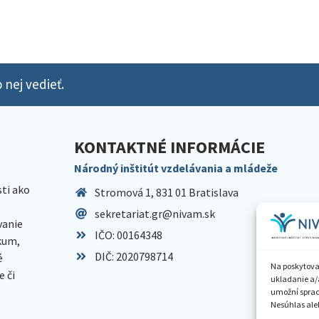
 nej vedieť.
KONTAKTNÉ INFORMÁCIE
Národný inštitút vzdelávania a mládeže
sti ako
Stromová 1, 831 01 Bratislava
sekretariat.gr@nivam.sk
anie
IČO: 00164348
skum,
DIČ: 2020798714
é
Na poskytova
 či
ukladanie a/
umožní spraco
Nesúhlas aleb