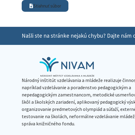
Stiahnuť súbor
Našli ste na stránke nejakú chybu? Dajte nám o
Národný inštitút vzdelávania a mládeže realizuje činno
napríklad vzdelávanie a poradenstvo pedagogickým a
nepedagogickým zamestnancom, metodické usmerňov
škôl a školských zariadení, aplikovaný pedagogický vý
organizovanie predmetových olympiád a súťaží, extern
testovanie na školách, neformálne vzdelávanie mládeže
správa knižničného fondu.