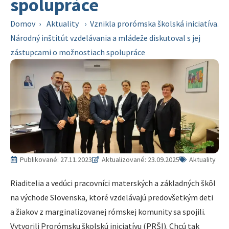
spolupráce
Domov
›
Aktuality
›
Vznikla prorómska školská iniciatíva.
Národný inštitút vzdelávania a mládeže diskutoval s jej
zástupcami o možnostiach spolupráce
Publikované:
27.11.2023
Aktualizované: 23.09.2025
Aktuality
Riaditelia a vedúci pracovníci materských a základných škôl
na východe Slovenska, ktoré vzdelávajú predovšetkým deti
a žiakov z marginalizovanej rómskej komunity sa spojili.
Vytvorili Prorómsku školskú iniciatívu (PRŠI). Chcú tak