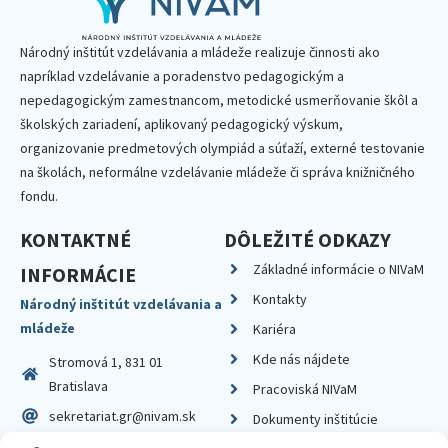
Národný inštitút vzdelávania a mládeže realizuje činnosti ako
napríklad vzdelávanie a poradenstvo pedagogickým a
nepedagogickým zamestnancom, metodické usmerňovanie škôl a
školských zariadení, aplikovaný pedagogický výskum,
organizovanie predmetových olympiád a súťaží, externé testovanie
na školách, neformálne vzdelávanie mládeže či správa knižničného
fondu.
KONTAKTNÉ
DÔLEŽITÉ ODKAZY
Základné informácie o NIVaM
INFORMÁCIE
Kontakty
Národný inštitút vzdelávania a
mládeže
Kariéra
Kde nás nájdete
Stromová 1, 831 01
Bratislava
Pracoviská NIVaM
sekretariat.gr@nivam.sk
Dokumenty inštitúcie
IČO: 00164348