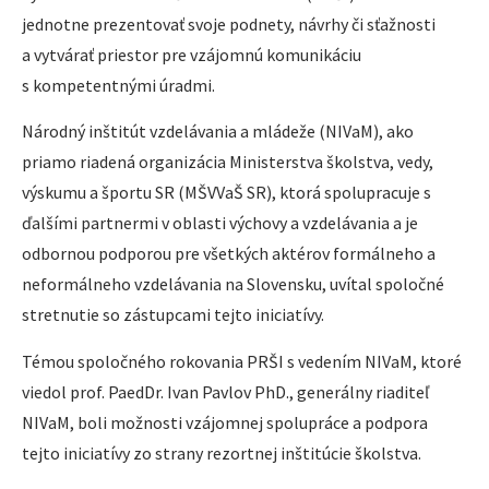
jednotne prezentovať svoje podnety, návrhy či sťažnosti
a vytvárať priestor pre vzájomnú komunikáciu
s kompetentnými úradmi.
Národný inštitút vzdelávania a mládeže (NIVaM), ako
priamo riadená organizácia Ministerstva školstva, vedy,
výskumu a športu SR (MŠVVaŠ SR), ktorá spolupracuje s
ďalšími partnermi v oblasti výchovy a vzdelávania a je
odbornou podporou pre všetkých aktérov formálneho a
neformálneho vzdelávania na Slovensku, uvítal spoločné
stretnutie so zástupcami tejto iniciatívy.
Témou spoločného rokovania PRŠI s vedením NIVaM, ktoré
viedol prof. PaedDr. Ivan Pavlov PhD., generálny riaditeľ
NIVaM, boli možnosti vzájomnej spolupráce a podpora
tejto iniciatívy zo strany rezortnej inštitúcie školstva.