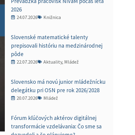
Prevádzka pracovísk NIVaM počas leta
2026
24.07.2026
Knižnica
Slovenské matematické talenty
prepisovali históriu na medzinárodnej
pôde
22.07.2026
Aktuality, Mládež
Slovensko má novú junior mládežnícku
delegátku pri OSN pre rok 2026/2028
20.07.2026
Mládež
Fórum kľúčových aktérov digitálnej
transformácie vzdelávania: Čo sme sa
dozvedeli a čo plánujeme?