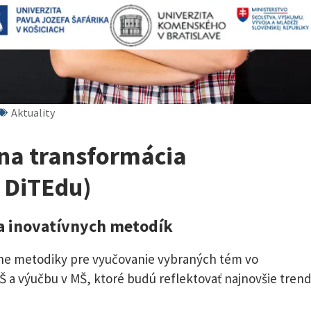
Aktuality
lna transformácia
P DiTEdu)
ia inovatívnych metodík
ívne metodiky pre vyučovanie vybraných tém vo
a výučbu v MŠ, ktoré budú reflektovať najnovšie tren