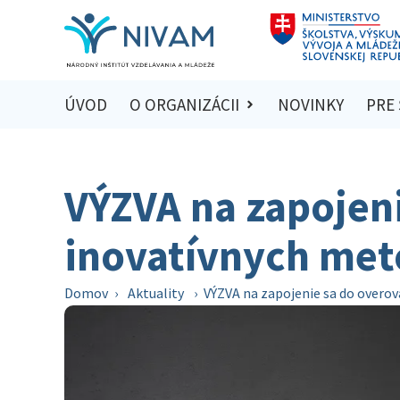
ÚVOD
O ORGANIZÁCII
NOVINKY
PRE
VÝZVA na zapojen
inovatívnych met
Domov
›
Aktuality
›
VÝZVA na zapojenie sa do overo