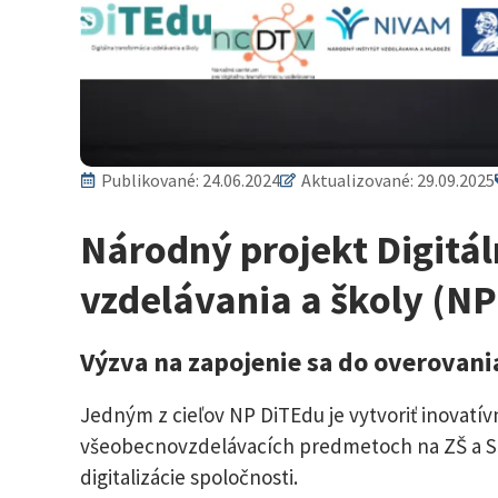
Publikované:
24.06.2024
Aktualizované: 29.09.2025
Národný projekt Digitá
vzdelávania a školy (N
Výzva na zapojenie sa do overovan
Jedným z cieľov NP DiTEdu je vytvoriť inovat
všeobecnovzdelávacích predmetoch na ZŠ a SŠ 
digitalizácie spoločnosti.