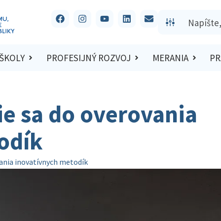
 ŠKOLY
PROFESIJNÝ ROZVOJ
MERANIA
PR
ie sa do overovania
odík
vania inovatívnych metodík