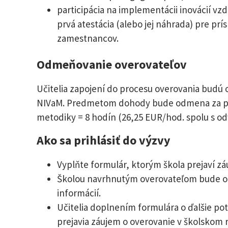
participácia na implementácii inovácií v
prvá atestácia (alebo jej náhrada) pre pr
zamestnancov.
Odmeňovanie overovateľov
Učitelia zapojení do procesu overovania budú
NIVaM. Predmetom dohody bude odmena za príp
metodiky = 8 hodín (26,25 EUR/hod. spolu s o
Ako sa prihlásiť do výzvy
Vyplňte formulár, ktorým škola prejaví zá
Školou navrhnutým overovateľom bude ob
informácií.
Učitelia doplnením formulára o ďalšie p
prejavia záujem o overovanie v školskom r