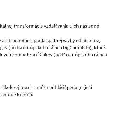
itálnej transformácie vzdelávania a ich následné
 ich adaptácia podľa spätnej väzby od učiteľov,
ógov (podľa európskeho rámca DigCompEdu), ktoré
tálnych kompetencií žiakov (podľa európskeho rámca
školskej praxi sa môžu prihlásiť pedagogickí
vedené kritériá: