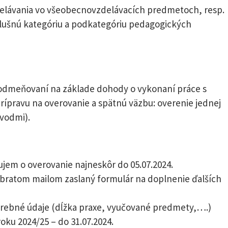
zdelávania vo všeobecnovzdelávacích predmetoch, resp.
íslušnú kategóriu a podkategóriu pedagogických
 odmeňovaní na základe dohody o vykonaní práce s
ravu na overovanie a spätnú väzbu: overenie jednej
dvodmi).
ujem o overovanie najneskôr do 05.07.2024.
ratom mailom zaslaný formulár na doplnenie ďalších
otrebné údaje (dĺžka praxe, vyučované predmety,….)
oku 2024/25 – do 31.07.2024.