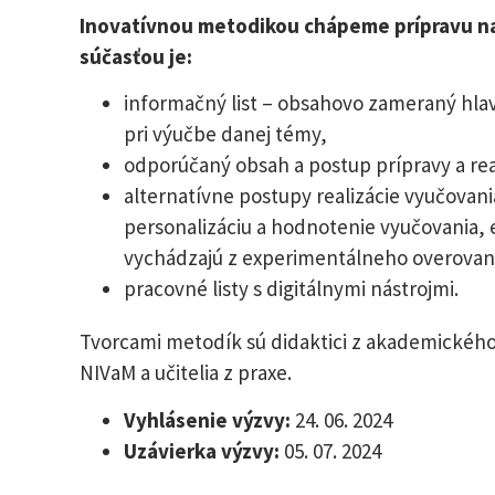
Inovatívnou metodikou chápeme prípravu na 
súčasťou je:
informačný list – obsahovo zameraný hlav
pri výučbe danej témy,
odporúčaný obsah a postup prípravy a rea
alternatívne postupy realizácie vyučovan
personalizáciu a hodnotenie vyučovania, e
vychádzajú z experimentálneho overovan
pracovné listy s digitálnymi nástrojmi.
Tvorcami metodík sú didaktici z akademického p
NIVaM a učitelia z praxe.
Vyhlásenie výzvy:
24. 06. 2024
Uzávierka výzvy:
05. 07. 2024