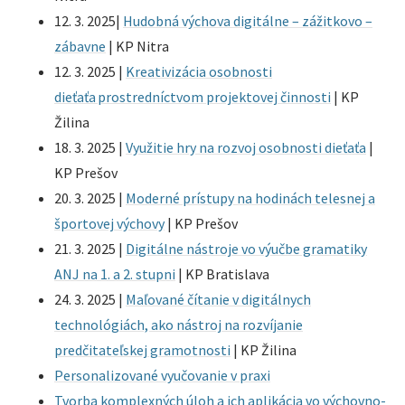
12. 3. 2025|
Hudobná výchova digitálne – zážitkovo –
zábavne
| KP Nitra
12. 3. 2025 |
Kreativizácia osobnosti
dieťaťa prostredníctvom projektovej činnosti
| KP
Žilina
18. 3. 2025 |
Využitie hry na rozvoj osobnosti dieťaťa
|
KP Prešov
20. 3. 2025 |
Moderné prístupy na hodinách telesnej a
športovej výchovy
| KP Prešov
21. 3. 2025 |
Digitálne nástroje vo výučbe gramatiky
ANJ na 1. a 2. stupni
| KP Bratislava
24. 3. 2025 |
Maľované čítanie v digitálnych
technológiách, ako nástroj na rozvíjanie
predčitateľskej gramotnosti
| KP Žilina
Personalizované vyučovanie v praxi
Tvorba komplexných úloh a ich aplikácia vo výchovno-