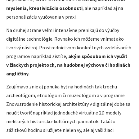
myslenia, kreativizáciu osobnosti
, ale napríklad aj na
personalizáciu vyučovania v praxi.
Na druhej strane veľmi intenzívne prenikajú do výučby
digitálne technológie. Rovnako ich môžeme vnímať ako
tvorivý nástroj. Prostredníctvom konkrétnych vzdelávacích
programov napríklad zistíte,
akým spôsobom ich využiť
v žiackych projektoch, na hudobnej výchove či hodinách
angličtiny.
Zaujímavo znie aj ponuka byť na hodinách tak trochu
archeológom, etnológom či muzeológom a v programe
Znovuzrodenie historickej architektúry v digitálnej dobe sa
naučiť tvoriť napríklad jednoduché virtuálne 2D modely
niektorých historicko-kultúrnych pamiatok. Takúto
zážitkovú hodinu si užijete nielen vy, ale aj vaši žiaci.