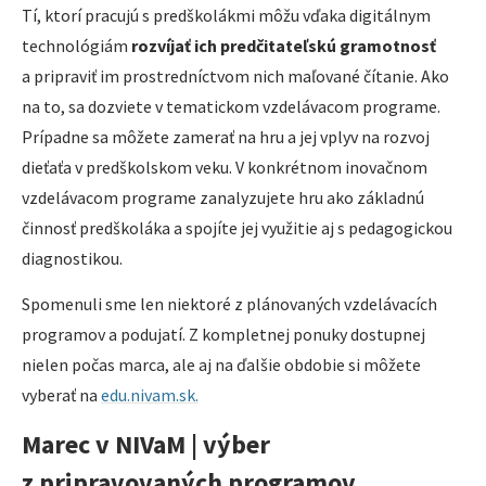
Tí, ktorí pracujú s predškolákmi môžu vďaka digitálnym
technológiám
rozvíjať ich predčitateľskú gramotnosť
a pripraviť im prostredníctvom nich maľované čítanie. Ako
na to, sa dozviete v tematickom vzdelávacom programe.
Prípadne sa môžete zamerať na hru a jej vplyv na rozvoj
dieťaťa v predškolskom veku. V konkrétnom inovačnom
vzdelávacom programe zanalyzujete hru ako základnú
činnosť predškoláka a spojíte jej využitie aj s pedagogickou
diagnostikou.
Spomenuli sme len niektoré z plánovaných vzdelávacích
programov a podujatí. Z kompletnej ponuky dostupnej
nielen počas marca, ale aj na ďalšie obdobie si môžete
vyberať na
edu.nivam.sk.
Marec v NIVaM | výber
z pripravovaných programov