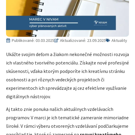
Publikované:
03.03.2025
Aktualizované: 23.09.2025
Aktuality
Ukážte svojim deťom a žiakom nekonečné možnosti rozvoja
ich vlastného tvorivého potenciálu. Získajte nové profesijné
skúsenosti, vďaka ktorým podporíte ich kreatívnu stránku
osobnosti a pri rôznych vedeckých projektoch či
experimentoch ich sprevádzajte aj cez efektívne využívanie
digitálnych nástrojov.
Aj takto znie ponuka našich aktuálnych vzdelávacích
programov. V marci je ich tematické zameranie mimoriadne
široké. V rámci výberu otvorených vzdelávaní podčiarkujeme
napríklad tie, ktoré sú zamerané na
rozvoj kreatívneho