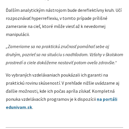
Ďalším analytickým nástrojom bude dereflektívny kruh. Učí
rozpoznávať hyperreflexiu, v tomto prípade prílišné
zameranie na cieľ, ktoré môže viesť až k nevedomej
manipulácii.
„Zameriame sa na praktickú zručnosť pomáhať sebe aj
druhým, pozrieť sa na situáciu s nadhľadom. Vzťahy v školskom
prostredí a ciele dokážeme nastaviť potom oveľa zdravšie.“
Vo vybraných vzdelávaniach poukázali ich garanti na
praktickú rovinu skúseností. V prehľade nižšie uvádzame aj
ďalšie možnosti, kde ich počas apríla získať. Kompletná
ponuka vzdelávacích programov je k dispozícii
na portáli
edunivam.sk
.