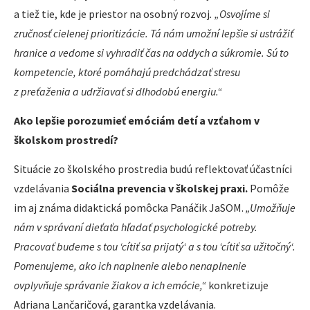
a tiež tie, kde je priestor na osobný rozvoj
. „Osvojíme si
zručnosť cielenej prioritizácie. Tá nám umožní lepšie si ustrážiť
hranice a vedome si vyhradiť čas na oddych a súkromie. Sú to
kompetencie, ktoré pomáhajú predchádzať stresu
z preťaženia a udržiavať si dlhodobú energiu.“
A
ko lepšie porozumieť emóciám detí a vzťahom v
školskom prostredí?
Situácie zo školského prostredia budú reflektovať účastníci
vzdelávania
Sociálna prevencia v školskej praxi.
Pomôže
im aj známa didaktická pomôcka Panáčik JaSOM.
„Umožňuje
nám v správaní dieťaťa hľadať psychologické potreby.
Pracovať budeme s tou ‘cítiť sa prijatý‘ a s tou ‘cítiť sa užitočný‘.
Pomenujeme, ako ich naplnenie alebo nenaplnenie
ovplyvňuje správanie žiakov a ich emócie,“
konkretizuje
Adriana Lančaričová, garantka vzdelávania.