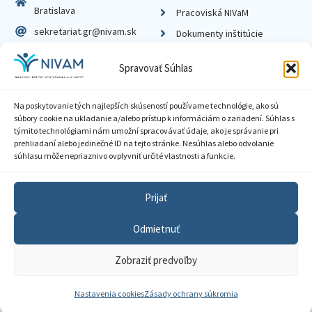
Bratislava
Pracoviská NIVaM
sekretariat.gr@nivam.sk
Dokumenty inštitúcie
IČO: 00164348
Knižnica
Spravovať Súhlas
DIČ: 2020798714
Na poskytovanie tých najlepších skúseností používame technológie, ako sú
súbory cookie na ukladanie a/alebo prístup k informáciám o zariadení. Súhlas s
týmito technológiami nám umožní spracovávať údaje, ako je správanie pri
prehliadaní alebo jedinečné ID na tejto stránke. Nesúhlas alebo odvolanie
Zásady ochrany súkromia
súhlasu môže nepriaznivo ovplyvniť určité vlastnosti a funkcie.
Vyhlásenie o prístupnosti
Prijať
Sprístupnenie informácií
Odmietnuť
Nastavenia cookies
Zobraziť predvoľby
GDPR
© 2026 Národný inštitút vzdelávania a mládeže
Nastavenia cookies
Zásady ochrany súkromia