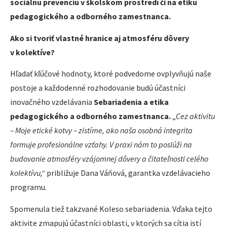
sociálnu prevenciu v školskom prostredí či na etiku
pedagogického a odborného zamestnanca.
Ako si tvoriť vlastné hranice aj atmosféru dôvery
v kolektíve?
Hľadať kľúčové hodnoty, ktoré podvedome ovplyvňujú naše
postoje a každodenné rozhodovanie budú účastníci
inovačného vzdelávania
Sebariadenia a etika
pedagogického a odborného zamestnanca.
„
Cez aktivitu
– Moje etické kotvy – zistíme, ako naša osobná integrita
formuje profesionálne vzťahy. V praxi nám to poslúži na
budovanie atmosféry vzájomnej dôvery a čitateľnosti celého
kolektívu,“
približuje Dana Váňová, garantka vzdelávacieho
programu.
Spomenula tiež takzvané Koleso sebariadenia. Vďaka tejto
aktivite zmapujú účastníci oblasti, v ktorých sa cítia istí