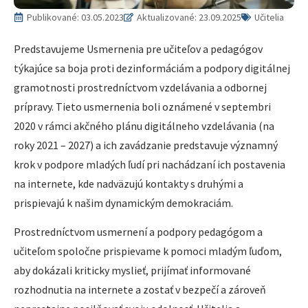
Publikované:
03.05.2023
Aktualizované: 23.09.2025
Učitelia
Predstavujeme Usmernenia pre učiteľov a pedagógov
týkajúce sa boja proti dezinformáciám a podpory digitálnej
gramotnosti prostredníctvom vzdelávania a odbornej
prípravy. Tieto usmernenia boli oznámené v septembri
2020 v rámci akčného plánu digitálneho vzdelávania (na
roky 2021 – 2027) a ich zavádzanie predstavuje významný
krok v podpore mladých ľudí pri nachádzaní ich postavenia
na internete, kde nadväzujú kontakty s druhými a
prispievajú k našim dynamickým demokraciám.
Prostredníctvom usmernení a podpory pedagógom a
učiteľom spoločne prispievame k pomoci mladým ľuďom,
aby dokázali kriticky myslieť, prijímať informované
rozhodnutia na internete a zostať v bezpečí a zároveň