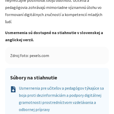
neprestajne posilňovať svoju odolnosť. Učitelia a
pedagógovia zohrávajú mimoriadne významnú úlohu vo
formovaní digitálnych zručností a kompetencií mladých
ľudí.
Usmernenia sú dostupné na stiahnutie v slovenskej a
anglickej verzii.
Zdroj foto: pexels.com
Súbory na stiahnutie
Usmernenia pre učiteľov a pedagógov týkajúce sa
boja proti dezinformáciám a podpory digitálnej
gramotnosti prostredníctvom vzdelávania a
odbornej prípravy