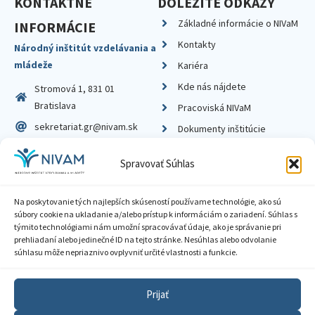
KONTAKTNÉ
DÔLEŽITÉ ODKAZY
Základné informácie o NIVaM
INFORMÁCIE
Kontakty
Národný inštitút vzdelávania a
mládeže
Kariéra
Kde nás nájdete
Stromová 1, 831 01
Bratislava
Pracoviská NIVaM
sekretariat.gr@nivam.sk
Dokumenty inštitúcie
IČO: 00164348
Knižnica
Spravovať Súhlas
DIČ: 2020798714
Na poskytovanie tých najlepších skúseností používame technológie, ako sú
súbory cookie na ukladanie a/alebo prístup k informáciám o zariadení. Súhlas s
týmito technológiami nám umožní spracovávať údaje, ako je správanie pri
prehliadaní alebo jedinečné ID na tejto stránke. Nesúhlas alebo odvolanie
Zásady ochrany súkromia
súhlasu môže nepriaznivo ovplyvniť určité vlastnosti a funkcie.
Vyhlásenie o prístupnosti
Prijať
Sprístupnenie informácií