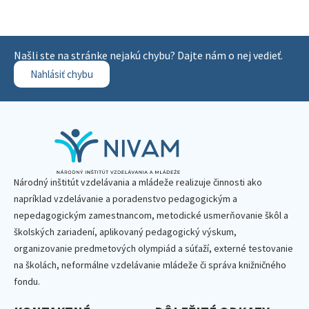
Našli ste na stránke nejakú chybu? Dajte nám o nej vedieť.
Nahlásiť chybu
Národný inštitút vzdelávania a mládeže realizuje činnosti ako
napríklad vzdelávanie a poradenstvo pedagogickým a
nepedagogickým zamestnancom, metodické usmerňovanie škôl a
školských zariadení, aplikovaný pedagogický výskum,
organizovanie predmetových olympiád a súťaží, externé testovanie
na školách, neformálne vzdelávanie mládeže či správa knižničného
fondu.