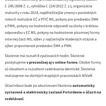
č. 245/2008 Z. z., vyhláška č. 224/2022 Z. z.), organizácia
maturity v roku 2024, najdôležitejšie zmeny v posledných
rokoch realizácie EČ a PFIČ MS, pokyny pre predsedov ŠMK
a PMK, pokyny na hodnotenie odpovedí na úlohy s krátkou
odpoveďou v EČ MS, pokyny na hodnotenie písomnej formy
internej časti MS, výber z najčastejšie kladených otázok a
výber pripomienok predsedov ŠMK a PMK.
Školenie má rozsah 8 vyučovacích hodín. Školenie
poskytujeme
v prezenčnej aj v online forme.
Obidve formy
sú obsahom a rozsahom vzdelávania identické. Školenia
realizujeme na všetkých krajských pracoviskách NIVaM.
Účastníkovi bude po absolvovaní školenia
automaticky
vystavené a elektronicky zaslané Potvrdenie o účasti na
vzdelávaní.