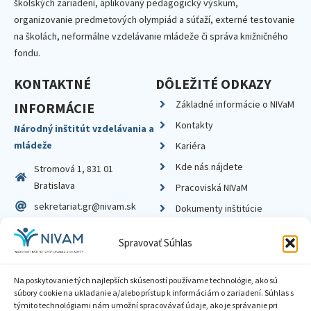
školských zariadení, aplikovaný pedagogický výskum,
organizovanie predmetových olympiád a súťaží, externé testovanie
na školách, neformálne vzdelávanie mládeže či správa knižničného
fondu.
KONTAKTNÉ
DÔLEŽITÉ ODKAZY
Základné informácie o NIVaM
INFORMÁCIE
Kontakty
Národný inštitút vzdelávania a
mládeže
Kariéra
Kde nás nájdete
Stromová 1, 831 01
Bratislava
Pracoviská NIVaM
sekretariat.gr@nivam.sk
Dokumenty inštitúcie
IČO: 00164348
Knižnica
Spravovať Súhlas
DIČ: 2020798714
Na poskytovanie tých najlepších skúseností používame technológie, ako sú
súbory cookie na ukladanie a/alebo prístup k informáciám o zariadení. Súhlas s
týmito technológiami nám umožní spracovávať údaje, ako je správanie pri