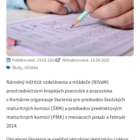
Publikované:
19.01.2024
Aktualizované: 23.09.2025
Školy, Učitelia
Národný inštitút vzdelávania a mládeže (NIVaM)
prostredníctvom krajských pracovísk a pracoviska
v Komárne organizuje školenia pre predsedov školských
maturitných komisií (ŠMK) a predsedov predmetových
maturitných komisií (PMK) v mesiacoch január a február
2024.
Obsahom školenia je prehľad aktuálnej legislatívy (zákon