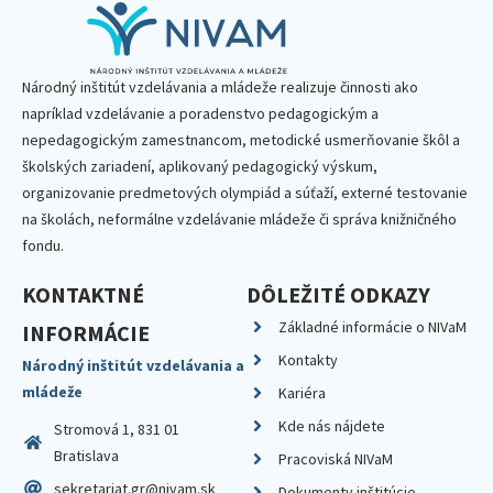
Národný inštitút vzdelávania a mládeže realizuje činnosti ako
napríklad vzdelávanie a poradenstvo pedagogickým a
nepedagogickým zamestnancom, metodické usmerňovanie škôl a
školských zariadení, aplikovaný pedagogický výskum,
organizovanie predmetových olympiád a súťaží, externé testovanie
na školách, neformálne vzdelávanie mládeže či správa knižničného
fondu.
KONTAKTNÉ
DÔLEŽITÉ ODKAZY
Základné informácie o NIVaM
INFORMÁCIE
Kontakty
Národný inštitút vzdelávania a
mládeže
Kariéra
Kde nás nájdete
Stromová 1, 831 01
Bratislava
Pracoviská NIVaM
sekretariat.gr@nivam.sk
Dokumenty inštitúcie