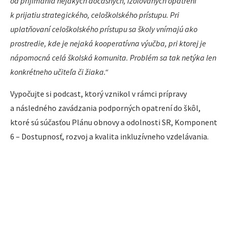
od prijímania nejakých dočasných, izolovaných opatrení
k prijatiu strategického, celoškolského prístupu. Pri
uplatňovaní celoškolského prístupu sa školy vnímajú ako
prostredie, kde je nejaká kooperatívna výučba, pri ktorej je
nápomocná celá školská komunita. Problém sa tak netýka len
konkrétneho učiteľa či žiaka.“
Vypočujte si podcast, ktorý vznikol v rámci prípravy
a následného zavádzania podporných opatrení do škôl,
ktoré sú súčasťou Plánu obnovy a odolnosti SR, Komponent
6 – Dostupnosť, rozvoj a kvalita inkluzívneho vzdelávania.