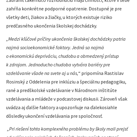
Zabrániť takémuto rozhodnutiu majú činnosti, ktoré v sebe
zahŕňa konkrétne podporné opatrenie. Dostupné je pre
všetky deti, žiakov a žiačky, u ktorých existuje riziko
predčasného ukončenia školskej dochádzky.
„Medzi kľúčové príčiny ukončenia školskej dochádzky patria
najmä socioekonomické faktory. Jedná sa najmä
o ekonomickú depriváciu, chudobu a obmedzený prístup
k zdrojom. Jednoducho chudoba vytvára bariéry pre
vzdelávanie všade na svete aj u nás,
“ pripomína Rastislav
Rosinský z Oddelenia pre inklúziu a špeciálnu pedagogiku,
rané a predškolské vzdelávanie v Národnom inštitúte
vzdelávania a mládeže v podcastovej diskusii. Zároveň však
uvádza aj ďalšie faktory a upozorňuje na ďalekosiahle
dôsledky ukončení vzdelávania pre spoločnosť.
„Pri riešení tohto komplexného problému by školy mali prejsť