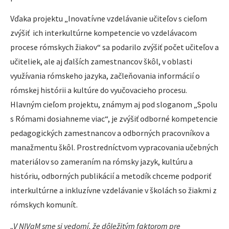
Vďaka projektu „Inovatívne vzdelávanie učiteľov s cieľom
zvýšiť ich interkultúrne kompetencie vo vzdelávacom
procese rómskych žiakov“ sa podarilo zvýšiť počet učiteľov a
učiteliek, ale aj ďalších zamestnancov škôl, v oblasti
využívania rómskeho jazyka, začleňovania informácií o
rómskej histórii a kultúre do vyučovacieho procesu.
Hlavným cieľom projektu, známym aj pod sloganom „Spolu
s Rómami dosiahneme viac“, je zvýšiť odborné kompetencie
pedagogických zamestnancov a odborných pracovníkov a
manažmentu škôl. Prostredníctvom vypracovania učebných
materiálov so zameraním na rómsky jazyk, kultúru a
históriu, odborných publikácií a metodík chceme podporiť
interkultúrne a inkluzívne vzdelávanie v školách so žiakmi z
rómskych komunít.
„V NIVaM sme si vedomí, že dôležitým faktorom pre