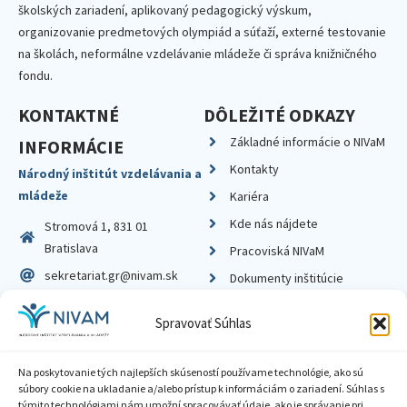
školských zariadení, aplikovaný pedagogický výskum,
organizovanie predmetových olympiád a súťaží, externé testovanie
na školách, neformálne vzdelávanie mládeže či správa knižničného
fondu.
KONTAKTNÉ
DÔLEŽITÉ ODKAZY
Základné informácie o NIVaM
INFORMÁCIE
Kontakty
Národný inštitút vzdelávania a
mládeže
Kariéra
Kde nás nájdete
Stromová 1, 831 01
Bratislava
Pracoviská NIVaM
sekretariat.gr@nivam.sk
Dokumenty inštitúcie
IČO: 00164348
Knižnica
Spravovať Súhlas
DIČ: 2020798714
Na poskytovanie tých najlepších skúseností používame technológie, ako sú
súbory cookie na ukladanie a/alebo prístup k informáciám o zariadení. Súhlas s
týmito technológiami nám umožní spracovávať údaje, ako je správanie pri