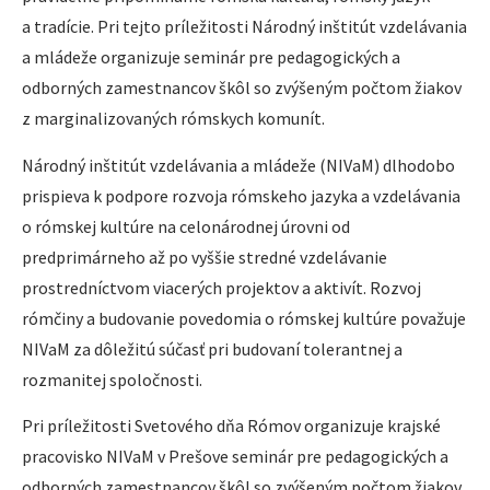
a tradície. Pri tejto príležitosti Národný inštitút vzdelávania
a mládeže organizuje seminár pre pedagogických a
odborných zamestnancov škôl so zvýšeným počtom žiakov
z marginalizovaných rómskych komunít.
Národný inštitút vzdelávania a mládeže (NIVaM) dlhodobo
prispieva k podpore rozvoja rómskeho jazyka a vzdelávania
o rómskej kultúre na celonárodnej úrovni od
predprimárneho až po vyššie stredné vzdelávanie
prostredníctvom viacerých projektov a aktivít. Rozvoj
rómčiny a budovanie povedomia o rómskej kultúre považuje
NIVaM za dôležitú súčasť pri budovaní tolerantnej a
rozmanitej spoločnosti.
Pri príležitosti Svetového dňa Rómov organizuje krajské
pracovisko NIVaM v Prešove seminár pre pedagogických a
odborných zamestnancov škôl so zvýšeným počtom žiakov