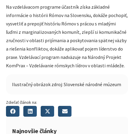
Na vzdelávacom programe účastník získa základné
informácie o histórii Rómov na Slovensku, dokáže pochopiť,
vysvetliť a prepojiť históriu Rómov s prácou s mladými
ľuďmi z marginalizovaných komunít, zlepší si komunikačné
zručnosti v oblasti prijímania a poskytovania spätnej väzby
a riešenia konfliktov, dokáže aplikovať pojem líderstvo do
praxe. Vzdelávací program nadväzuje na Národný Projekt
KomPrax – Vzdelávanie rómskych lídrov v oblasti mládeže.
Ilustračný obrázok zdroj: Slovenské národné múzeum
Zdieľať článok na:
Najnovšie články