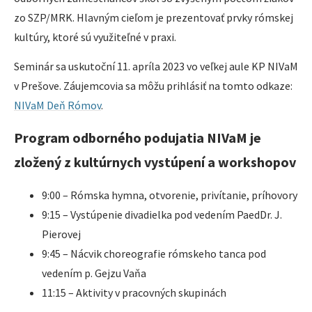
zo SZP/MRK. Hlavným cieľom je prezentovať prvky rómskej
kultúry, ktoré sú využiteľné v praxi.
Seminár sa uskutoční 11. apríla 2023 vo veľkej aule KP NIVaM
v Prešove. Záujemcovia sa môžu prihlásiť na tomto odkaze:
NIVaM Deň Rómov
.
Program odborného podujatia NIVaM je
zložený z kultúrnych vystúpení a workshopov
9:00 – Rómska hymna, otvorenie, privítanie, príhovory
9:15 – Vystúpenie divadielka pod vedením PaedDr. J.
Pierovej
9:45 – Nácvik choreografie rómskeho tanca pod
vedením p. Gejzu Vaňa
11:15 – Aktivity v pracovných skupinách