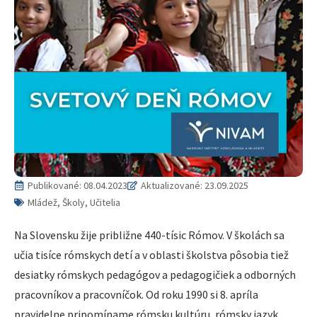
Publikované:
08.04.2023
Aktualizované: 23.09.2025
Mládež, Školy, Učitelia
Na Slovensku žije približne 440-tísic Rómov. V školách sa
učia tisíce rómskych detí a v oblasti školstva pôsobia tiež
desiatky rómskych pedagógov a pedagogičiek a odborných
pracovníkov a pracovníčok. Od roku 1990 si 8. apríla
pravidelne pripomíname rómsku kultúru, rómsky jazyk