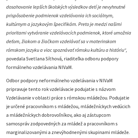
dosahovanie lepších školských výsledkov detí je nevyhnutné
prispôsobenie podmienok vzdelávania ich sociálnym,
kultúrnym a jazykovým špecifikám. Preto je medzi našimi
prioritami vytváranie vzdelávacích podmienok, ktoré umožnia
deťom, žiakom a žiačkam vzdelávať sa v materinskom
rómskom jazyku a viac spoznávať rómsku kultúru a históriu“,
povedala Svetlana Síthová, riaditeľka odboru podpory
formálneho vzdelávania NIVaM.
Odbor podpory neformálneho vzdelávania v NIVaM
pripravuje tento rok vzdelávacie podujatie s názvom
Vzdelávanie v oblasti práce s rómskou mládežou. Podujatie
je určené pracovníkom s mládežou, mládežníckych vedúcich
a mládežníckych dobrovoľníkov, ako aj zástupcom
samospráv zodpovedných za mládež a pracovníkom s
marginalizovanými a znevýhodnenými skupinami mládeže.