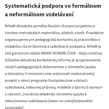
Systematická podpora vo formálnom
a neformálnom vzdelávaní
NIVaM dlhodobo pomáha školám rôznymi projektmi a
tvorbou metodických materiálov, učebníc a kníh. Pravidelne
organizujeme pre pedagogickú komunitu aj pracovníkov s
mládežou rôzne školenia a vzdelávacie podujatia. NIVaM je
tiež garantom súťaže AMARI ROMAŇI ČHIB – Naša rómčina.
Súčasťou aktuálnej kurikulárnej reformy je aj vypracovanie
nových pedagogických dokumentov z rómskeho jazyka
a literatúry. V minulosti sme realizovali medzinárodný
projekt v rámci programu Európskej únie v oblasti
vzdelávania, odbornej prípravy, mládeže a športu Erasmus+
s názvom „Inováciou didaktiky rómskeho jazyka k
inkluzívnemu vzdelávaniu žiakov zo znevýhodneného
prostredia“.