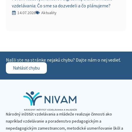
vzdelávania: Čo sme sa dozvedeli a čo plánujeme?
14.07.2026
Aktuality
Našli ste na stránke nejakú chybu? Dajte nám o nej vedieť.
Nahlásiť chybu
Národný inštitút vzdelávania a mládeže realizuje činnosti ako
napríklad vzdelávanie a poradenstvo pedagogickým a
nepedagogickým zamestnancom, metodické usmerňovanie škôl a