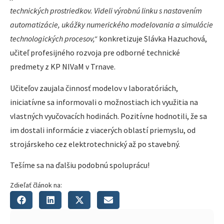
technických prostriedkov. Videli výrobnú linku s nastavením
automatizácie, ukážky numerického modelovania a simulácie
technologických procesov,“
konkretizuje Slávka Hazuchová,
učiteľ profesijného rozvoja pre odborné technické
predmety z KP NIVaM v Trnave.
Učiteľov zaujala činnosť modelov v laboratóriách,
iniciatívne sa informovali o možnostiach ich využitia na
vlastných vyučovacích hodinách. Pozitívne hodnotili, že sa
im dostali informácie z viacerých oblastí priemyslu, od
strojárskeho cez elektrotechnický až po stavebný.
Tešíme sa na ďalšiu podobnú spoluprácu!
Zdieľať článok na: