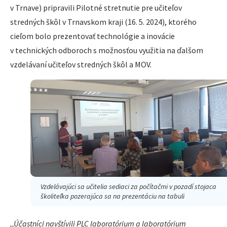
v Trnave) pripravili Pilotné stretnutie pre učiteľov
stredných škôl v Trnavskom kraji (16. 5. 2024), ktorého
cieľom bolo prezentovať technológie a inovácie
v technických odboroch s možnosťou využitia na ďalšom
vzdelávaní učiteľov stredných škôl a MOV.
Vzdelávajúci sa učitelia sediaci za počítačmi v pozadí stojaca
školiteľka pozerajúca sa na prezentáciu na tabuli
,,Účastníci navštívili PLC laboratórium a laboratórium