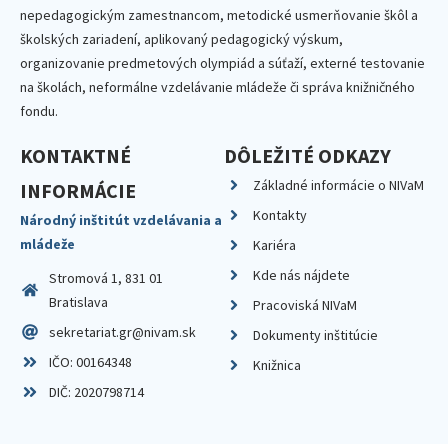
nepedagogickým zamestnancom, metodické usmerňovanie škôl a
školských zariadení, aplikovaný pedagogický výskum,
organizovanie predmetových olympiád a súťaží, externé testovanie
na školách, neformálne vzdelávanie mládeže či správa knižničného
fondu.
KONTAKTNÉ
DÔLEŽITÉ ODKAZY
Základné informácie o NIVaM
INFORMÁCIE
Kontakty
Národný inštitút vzdelávania a
mládeže
Kariéra
Kde nás nájdete
Stromová 1, 831 01
Bratislava
Pracoviská NIVaM
sekretariat.gr@nivam.sk
Dokumenty inštitúcie
IČO: 00164348
Knižnica
DIČ: 2020798714