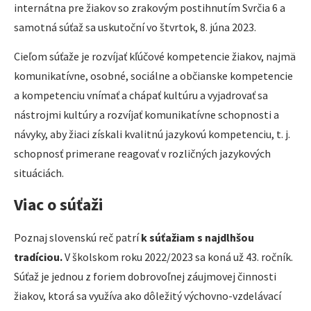
internátna pre žiakov so zrakovým postihnutím Svrčia 6 a
samotná súťaž sa uskutoční vo štvrtok, 8. júna 2023.
Cieľom súťaže je rozvíjať kľúčové kompetencie žiakov, najmä
komunikatívne, osobné, sociálne a občianske kompetencie
a kompetenciu vnímať a chápať kultúru a vyjadrovať sa
nástrojmi kultúry a rozvíjať komunikatívne schopnosti a
návyky, aby žiaci získali kvalitnú jazykovú kompetenciu, t. j.
schopnosť primerane reagovať v rozličných jazykových
situáciách.
Viac o súťaži
Poznaj slovenskú reč patrí
k súťažiam s najdlhšou
tradíciou.
V školskom roku 2022/2023 sa koná už 43. ročník.
Súťaž je jednou z foriem dobrovoľnej záujmovej činnosti
žiakov, ktorá sa využíva ako dôležitý výchovno-vzdelávací