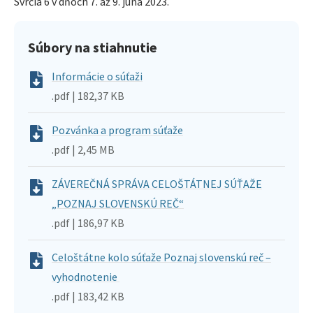
Svrčia 6 v dňoch 7. až 9. júna 2023.
Súbory na stiahnutie
Informácie o súťaži
.pdf | 182,37 KB
Pozvánka a program súťaže
.pdf | 2,45 MB
ZÁVEREČNÁ SPRÁVA CELOŠTÁTNEJ SÚŤAŽE
„POZNAJ SLOVENSKÚ REČ“
.pdf | 186,97 KB
Celoštátne kolo súťaže Poznaj slovenskú reč –
vyhodnotenie
.pdf | 183,42 KB