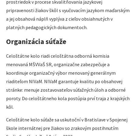
prostriedok v procese skvalitňovania jazykovej
pripravenosti žiakov škôl s vyučovacím jazykom maďarským
a jej obsahová náplň vyplýva z cieľov obsiahnutých v
platných pedagogických dokumentoch.
Organizácia súťaže
Celoštátne kolo riadi celoštátna odborná komisia
menovaná MŠVVaŠ SR, organizačne zabezpečuje a
koordinuje organizačný výbor menovaný generálnym
riaditeľom NIVaM. NIVaM garantuje kvalitu po obsahovej
stránke: menuje zostavovateľov súťažných úloh a odborné
poroty. Do celoštátneho kola postúpia prví traja z krajských
kôl.
Celoštátne kolo súťaže sa uskutoční v Bratislave v Spojenej
škole internátnej pre žiakov so zrakovým postihnutím