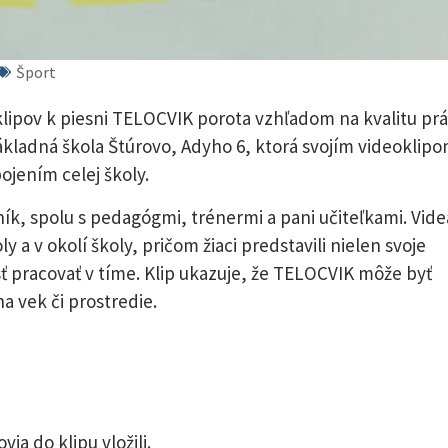
Šport
klipov k piesni TELOCVIK porota vzhľadom na kvalitu pr
 Základná škola Štúrovo, Adyho 6, ktorá svojím videoklip
ojením celej školy.
očník, spolu s pedagógmi, trénermi a pani učiteľkami. Vide
y a v okolí školy, pričom žiaci predstavili nielen svoje
ť pracovať v tíme. Klip ukazuje, že TELOCVIK môže byť
 vek či prostredie.
ia do klipu vložili.