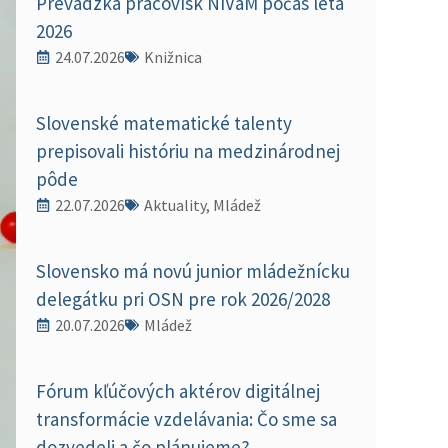
Prevádzka pracovísk NIVaM počas leta
2026
24.07.2026
Knižnica
Slovenské matematické talenty
prepisovali históriu na medzinárodnej
pôde
22.07.2026
Aktuality, Mládež
Slovensko má novú junior mládežnícku
delegátku pri OSN pre rok 2026/2028
20.07.2026
Mládež
Fórum kľúčových aktérov digitálnej
transformácie vzdelávania: Čo sme sa
dozvedeli a čo plánujeme?