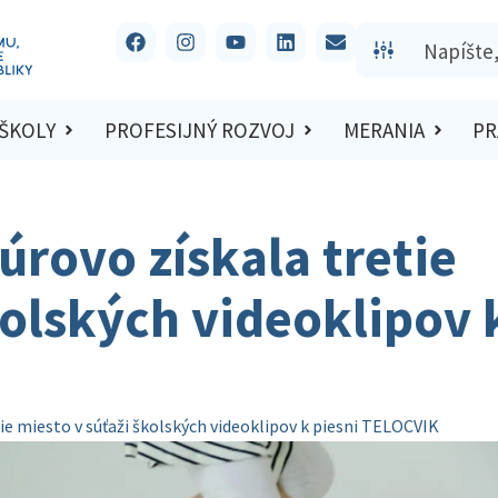
 ŠKOLY
PROFESIJNÝ ROZVOJ
MERANIA
PR
úrovo získala tretie
kolských videoklipov 
ie miesto v súťaži školských videoklipov k piesni TELOCVIK