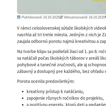
Publikované:
10.10.2025
Aktualizované: 16.10.2025
V rámci celoslovenskej súťaže školských video
navrhla až tri tretie miesta. Jedným z nich je
zaujala odbornú porotu najmä kreativitou a zap
Na tvorbe klipu sa podieľali žiaci od 1. po 8. r
sa natáčali počas školských táborov v areáli škol
pohybové a tanečné zručnosti, ale aj schopnos
zábavný a dostupný pre každého, bez ohľadu na
Porota ocenila predovšetkým:
kreatívny prístup k natáčaniu,
zapojenie rôznych ročníkov do projektu,
a pozitívnu energiu, ktorú deti a pedagógov