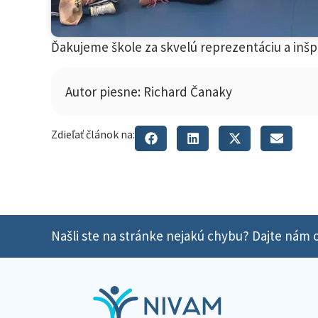
Ďakujeme škole za skvelú reprezentáciu a inšp
Autor piesne: Richard Čanaky
Zdieľať článok na:
Našli ste na stránke nejakú chybu? Dajte nám o