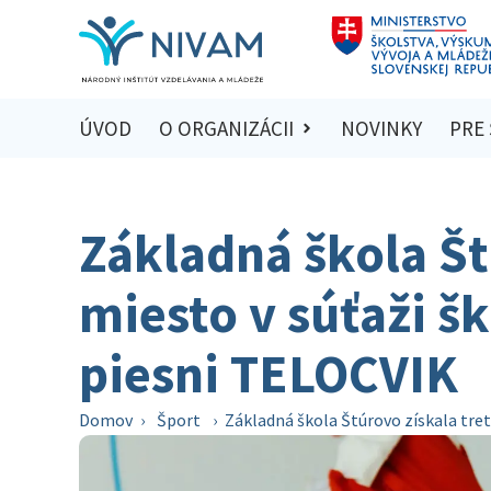
ÚVOD
O ORGANIZÁCII
NOVINKY
PRE
Základná škola Št
miesto v súťaži š
piesni TELOCVIK
Domov
›
Šport
›
Základná škola Štúrovo získala tret