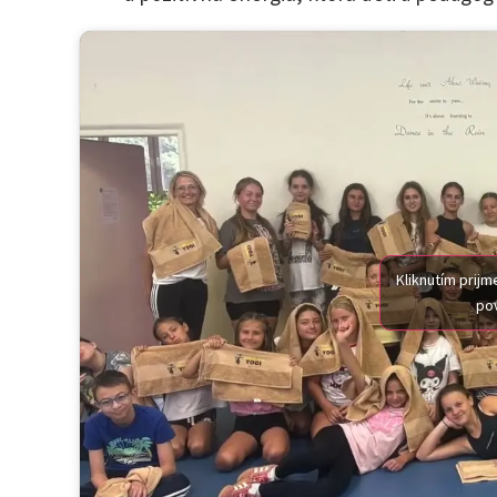
Kliknutím prij
pov