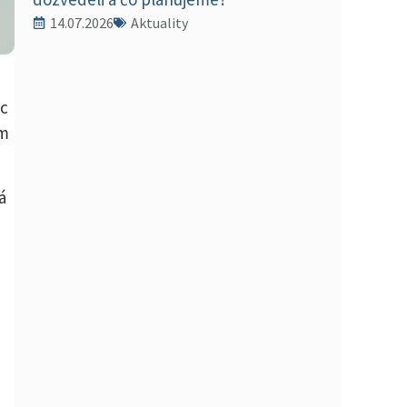
14.07.2026
Aktuality
ác
om
á