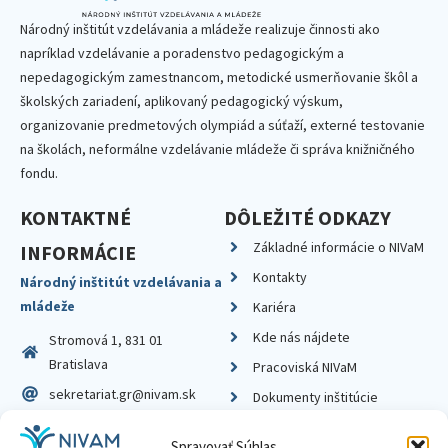
Národný inštitút vzdelávania a mládeže realizuje činnosti ako
napríklad vzdelávanie a poradenstvo pedagogickým a
nepedagogickým zamestnancom, metodické usmerňovanie škôl a
školských zariadení, aplikovaný pedagogický výskum,
organizovanie predmetových olympiád a súťaží, externé testovanie
na školách, neformálne vzdelávanie mládeže či správa knižničného
fondu.
KONTAKTNÉ
DÔLEŽITÉ ODKAZY
Základné informácie o NIVaM
INFORMÁCIE
Kontakty
Národný inštitút vzdelávania a
mládeže
Kariéra
Kde nás nájdete
Stromová 1, 831 01
Bratislava
Pracoviská NIVaM
sekretariat.gr@nivam.sk
Dokumenty inštitúcie
IČO: 00164348
Knižnica
Spravovať Súhlas