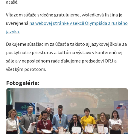
atašé.
Víťazom súťaže srdečne gratulujeme, výsledková listina je
uverejnená
na webovej stránke v sekcii Olympiáda z ruského
jazyka.
Ďakujeme súťažiacim za účasť a takisto aj jazykovej škole za
poskytnutie priestorov a kultúrnu výstavu v konferenčnej
sále a v neposlednom rade ďakujeme predsedovi ORJ a
všetkým porotcom.
Fotogaléria: