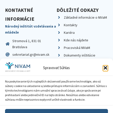
KONTAKTNÉ
DÔLEŽITÉ ODKAZY
Základné informácie o NIVaM
INFORMÁCIE
Kontakty
Národný inštitút vzdelávania a
mládeže
Kariéra
Kde nás nájdete
Stromová 1, 831 01
Bratislava
Pracoviská NIVaM
sekretariat.gr@nivam.sk
Dokumenty inštitúcie
IČO: 00164348
Knižnica
Spravovať Súhlas
DIČ: 2020798714
Na poskytovanie tých najlepších skúseností používame technológie, ako sú
súbory cookie na ukladanie a/alebo prístup k informáciám o zariadení. Súhlas s
týmito technológiami nám umožní spracovávať údaje, ako je správanie pri
prehliadaní alebo jedinečné ID na tejto stránke. Nesúhlas alebo odvolanie
Zásady ochrany súkromia
súhlasu môže nepriaznivo ovplyvniť určité vlastnosti a funkcie.
Vyhlásenie o prístupnosti