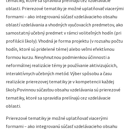
tematiky, ktoré sa spravidla prelínajú cez vzdelávacie
oblasti. Prierezové tematiky je možné uplatňovať viacerými
formami – ako integrovanú súčasť vzdelávacieho obsahu
oblastí vzdelávania a vhodných vyučovacích predmetov, ako
samostatný učebný predmet v rámci voliteľných hodín (pri
profilácii školy). Vhodná je forma projektu (v rozsahu počtu
hodín, ktoré sú pridelené téme) alebo veľmi efektívnou
formou kurzu. Nevyhnutnou podmienkou účinnosti a
neformálnej realizácie témy je používanie aktivizujúcich,
interaktívnych učebných metód. Výber spôsobu a času
realizácie prierezovej tematiky je v kompetencii každej
školy.Povinnou súčasťou obsahu vzdelávania sú prierezové
tematiky, ktoré sa spravidla prelínajú cez vzdelávacie
oblasti.
Prierezové tematiky je možné uplatňovať viacerými
formami – ako integrovanú súčasť vzdelávacieho obsahu