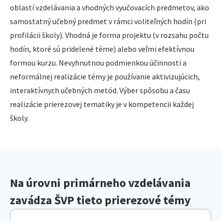
oblastí vzdelávania a vhodných vyučovacích predmetov, ako
samostatný učebný predmet v rámci voliteľných hodín (pri
profilácii školy). Vhodná je forma projektu (v rozsahu počtu
hodín, ktoré sú pridelené téme) alebo veľmi efektívnou
formou kurzu. Nevyhnutnou podmienkou účinnosti a
neformálnej realizácie témy je používanie aktivizujúcich,
interaktívnych učebných metód. Výber spôsobu a času
realizácie prierezovej tematiky je v kompetencii každej
školy.
Na úrovni primárneho vzdelávania
zavádza ŠVP tieto prierezové témy