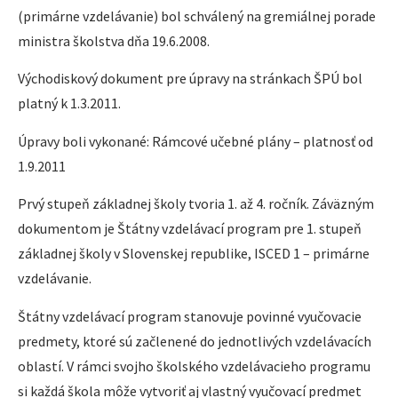
(primárne vzdelávanie) bol schválený na gremiálnej porade
ministra školstva dňa 19.6.2008.
Východiskový dokument pre úpravy na stránkach ŠPÚ bol
platný k 1.3.2011.
Úpravy boli vykonané: Rámcové učebné plány – platnosť od
1.9.2011
Prvý stupeň základnej školy tvoria 1. až 4. ročník. Záväzným
dokumentom je Štátny vzdelávací program pre 1. stupeň
základnej školy v Slovenskej republike, ISCED 1 – primárne
vzdelávanie.
Štátny vzdelávací program stanovuje povinné vyučovacie
predmety, ktoré sú začlenené do jednotlivých vzdelávacích
oblastí. V rámci svojho školského vzdelávacieho programu
si každá škola môže vytvoriť aj vlastný vyučovací predmet