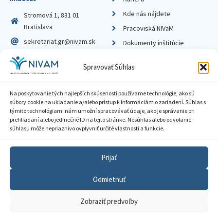
Kde nás nájdete
Stromová 1, 831 01
Bratislava
Pracoviská NIVaM
sekretariat.gr@nivam.sk
Dokumenty inštitúcie
IČO: 00164348
Knižnica
Spravovať Súhlas
DIČ: 2020798714
Na poskytovanie tých najlepších skúseností používame technológie, ako sú
súbory cookie na ukladanie a/alebo prístup k informáciám o zariadení. Súhlas s
týmito technológiami nám umožní spracovávať údaje, ako je správanie pri
prehliadaní alebo jedinečné ID na tejto stránke. Nesúhlas alebo odvolanie
Zásady ochrany súkromia
súhlasu môže nepriaznivo ovplyvniť určité vlastnosti a funkcie.
Vyhlásenie o prístupnosti
Prijať
Sprístupnenie informácií
Odmietnuť
Nastavenia cookies
Zobraziť predvoľby
GDPR