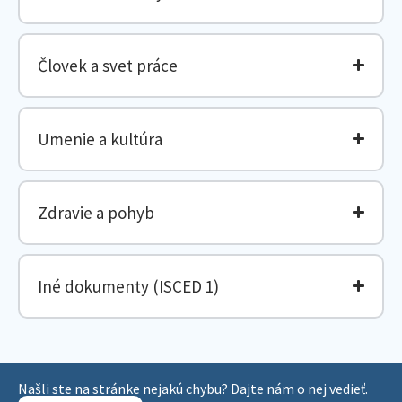
Človek a svet práce
Umenie a kultúra
Zdravie a pohyb
Iné dokumenty (ISCED 1)
Našli ste na stránke nejakú chybu? Dajte nám o nej vedieť.