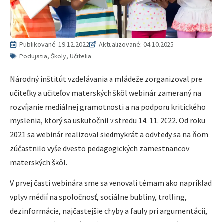
Publikované:
19.12.2022
Aktualizované: 04.10.2025
Podujatia, Školy, Učitelia
Národný inštitút vzdelávania a mládeže zorganizoval pre
učiteľky a učiteľov materských škôl webinár zameraný na
rozvíjanie mediálnej gramotnosti a na podporu kritického
myslenia, ktorý sa uskutočnil v stredu 14. 11. 2022. Od roku
2021 sa webinár realizoval siedmykrát a odvtedy sa na ňom
zúčastnilo vyše dvesto pedagogických zamestnancov
materských škôl.
V prvej časti webinára sme sa venovali témam ako napríklad
vplyv médií na spoločnosť, sociálne bubliny, trolling,
dezinformácie, najčastejšie chyby a fauly pri argumentácii,