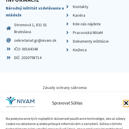
Kontakty
Národný inštitút vzdelávania a
mládeže
Kariéra
Kde nás nájdete
Stromová 1, 831 01
Bratislava
Pracoviská NIVaM
sekretariat.gr@nivam.sk
Dokumenty inštitúcie
IČO: 00164348
Knižnica
DIČ: 2020798714
Zásady ochrany súkromia
Vyhlásenie o prístupnosti
Spravovať Súhlas
Sprístupnenie informácií
Na poskytovanie tých najlepších skúseností používame technológie, ako sú súbory
cookie na ukladanie a/alebo prístup k informáciám o zariadení. Súhlas s týmito
Nastavenia cookies
technológiami nám umožní spracovávať údaje, ako je správanie pri prehliadaní