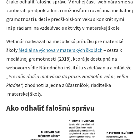
či ako odhaliť falošnú správu. V druhej časti webinára sme sa
zaoberali predpokladmi a možnosťami rozvíjania mediálnej
gramotnosti u detí v predškolskom veku s konkrétnymi
inšpiráciami na vzdelávacie aktivity v materskej škole.
Webinár nadviazal na metodickú príručku pre materské
školy
Mediálna výchova v materských školách
– cesta k
mediálnej gramotnosti (2018), ktorá je dostupná na
webovom sídle Národného inštitútu vzdelávania a mládeže.
„
Pre mňa ďalšia motivácia do praxe. Hodnotím veľmi, veľmi
kladne“,
zhodnotila jedna z účastníčok, riaditeľka
materskej školy.
Ako odhaliť falošnú správu