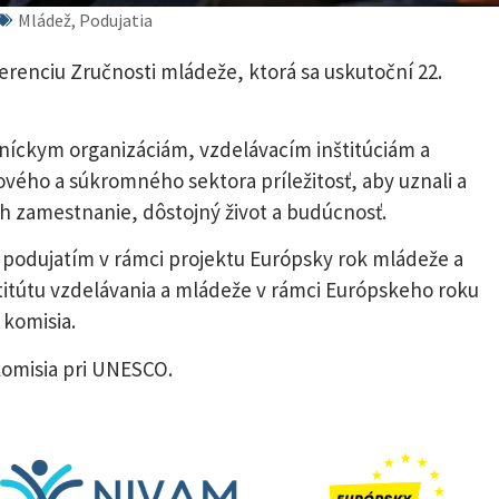
Mládež, Podujatia
enciu Zručnosti mládeže, ktorá sa uskutoční 22.
íckym organizáciám, vzdelávacím inštitúciám a
vého a súkromného sektora príležitosť, aby uznali a
ich zamestnanie, dôstojný život a budúcnosť.
podujatím v rámci projektu Európsky rok mládeže a
itútu vzdelávania a mládeže v rámci Európskeho roku
 komisia.
komisia pri UNESCO.