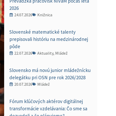
Prevádzka pracovísk NIVaM počas leta
2026
24.07.2026
Knižnica
Slovenské matematické talenty
prepisovali históriu na medzinárodnej
pôde
22.07.2026
Aktuality, Mládež
Slovensko má novú junior mládežnícku
delegátku pri OSN pre rok 2026/2028
20.07.2026
Mládež
Fórum kľúčových aktérov digitálnej
transformácie vzdelávania: Čo sme sa
dozvedeli a čo plánujeme?