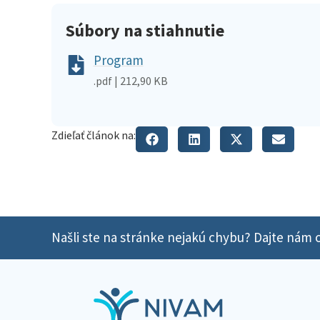
Súbory na stiahnutie
Program
.pdf | 212,90 KB
Zdieľať článok na:
Našli ste na stránke nejakú chybu? Dajte nám o