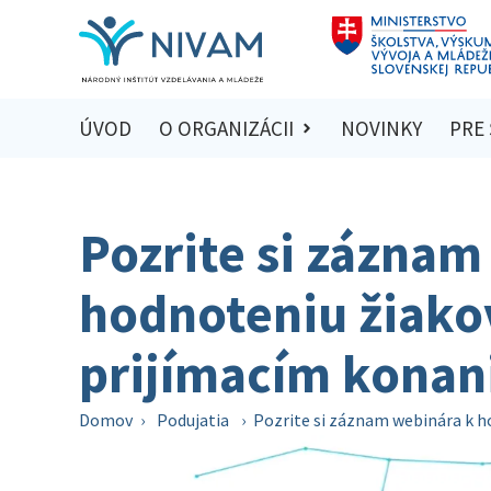
ÚVOD
O ORGANIZÁCII
NOVINKY
PRE
Pozrite si záznam
hodnoteniu žiakov
prijímacím konan
Domov
›
Podujatia
›
Pozrite si záznam webinára k h