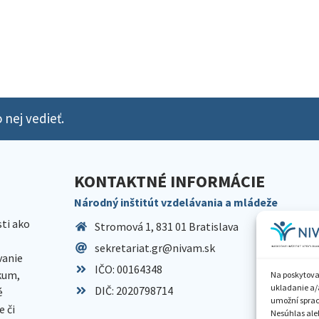
 nej vedieť.
KONTAKTNÉ INFORMÁCIE
Národný inštitút vzdelávania a mládeže
sti ako
Stromová 1, 831 01 Bratislava
sekretariat.gr@nivam.sk
anie
IČO: 00164348
skum,
Na poskytova
ukladanie a/
DIČ: 2020798714
é
umožní spraco
 či
Nesúhlas aleb