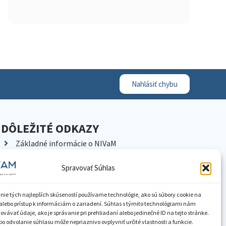
Nahlásiť chybu
DÔLEŽITÉ ODKAZY
Základné informácie o NIVaM
Kontakty
Spravovať Súhlas
Kariéra
Kde nás nájdete
nie tých najlepších skúseností používame technológie, ako sú súbory cookie na
Pracoviská NIVaM
alebo prístup k informáciám o zariadení. Súhlas s týmito technológiami nám
vávať údaje, ako je správanie pri prehliadaní alebo jedinečné ID na tejto stránke.
Dokumenty inštitúcie
o odvolanie súhlasu môže nepriaznivo ovplyvniť určité vlastnosti a funkcie.