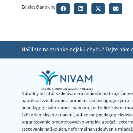
Zdieľať článok na:
Našli ste na stránke nejakú chybu? Dajte nám o
Národný inštitút vzdelávania a mládeže realizuje činno
napríklad vzdelávanie a poradenstvo pedagogickým a
nepedagogickým zamestnancom, metodické usmerňov
škôl a školských zariadení, aplikovaný pedagogický vý
organizovanie predmetových olympiád a súťaží, extern
testovanie na školách, neformálne vzdelávanie mládeže