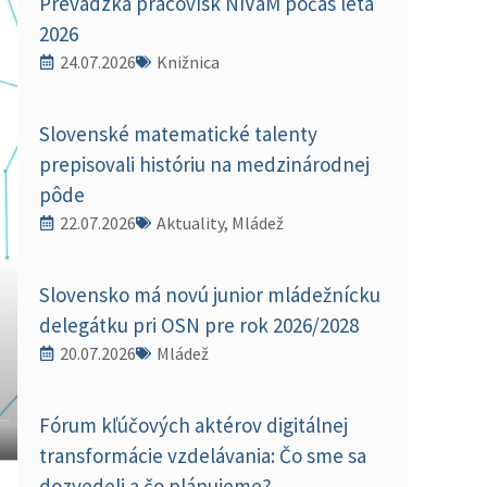
Prevádzka pracovísk NIVaM počas leta
2026
24.07.2026
Knižnica
Slovenské matematické talenty
prepisovali históriu na medzinárodnej
pôde
22.07.2026
Aktuality, Mládež
Slovensko má novú junior mládežnícku
delegátku pri OSN pre rok 2026/2028
20.07.2026
Mládež
Fórum kľúčových aktérov digitálnej
transformácie vzdelávania: Čo sme sa
dozvedeli a čo plánujeme?