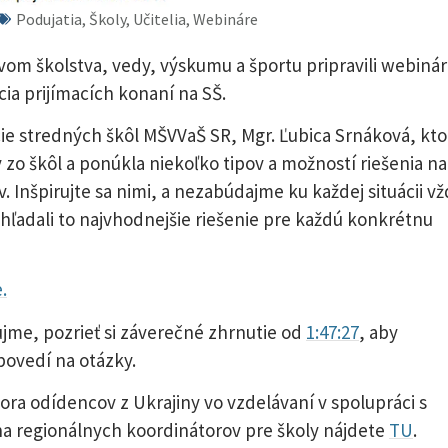
Podujatia, Školy, Učitelia, Webináre
vom školstva, vedy, výskumu a športu pripravili webinár
ia prijímacích konaní na SŠ.
cie stredných škôl MŠVVaŠ SR, Mgr. Ľubica Srnáková, kto
zo škôl a ponúkla niekoľko tipov a možností riešenia na
v. Inšpirujte sa nimi, a nezabúdajme ku každej situácii v
 hľadali to najvhodnejšie riešenie pre každú konkrétnu
.
jme, pozrieť si záverečné zhrnutie od
1:47:27
, aby
ovedí na otázky.
ora odídencov z Ukrajiny vo vzdelávaní v spolupráci s
 na regionálnych koordinátorov pre školy nájdete
TU
.