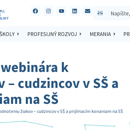
 ŠKOLY
PROFESIJNÝ ROZVOJ
MERANIA
PR
 webinára k
 – cudzincov v SŠ a
iam na SŠ
odnoteniu žiakov – cudzincov v SŠ a prijímacím konaniam na SŠ