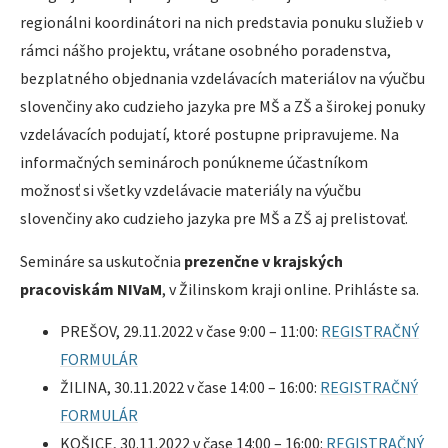
regionálni koordinátori na nich predstavia ponuku služieb v
rámci nášho projektu, vrátane osobného poradenstva,
bezplatného objednania vzdelávacích materiálov na výučbu
slovenčiny ako cudzieho jazyka pre MŠ a ZŠ a širokej ponuky
vzdelávacích podujatí, ktoré postupne pripravujeme. Na
informačných seminároch ponúkneme účastníkom
možnosť si všetky vzdelávacie materiály na výučbu
slovenčiny ako cudzieho jazyka pre MŠ a ZŠ aj prelistovať.
Semináre sa uskutočnia
prezenčne v krajských
pracoviskám NIVaM
, v Žilinskom kraji online. Prihláste sa.
PREŠOV, 29.11.2022 v čase 9:00 – 11:00:
REGISTRAČNÝ
FORMULÁR
ŽILINA, 30.11.2022 v čase 14:00 – 16:00:
REGISTRAČNÝ
FORMULÁR
KOŠICE, 30.11.2022 v čase 14:00 – 16:00:
REGISTRAČNÝ