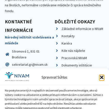
na školách, neformálne vzdelávanie mládeže či správa knižničného
fondu.
KONTAKTNÉ
DÔLEŽITÉ ODKAZY
Základné informácie o NIVaM
INFORMÁCIE
Kontakty
Národný inštitút vzdelávania a
mládeže
Kariéra
Kde nás nájdete
Stromová 1, 831 01
Bratislava
Pracoviská NIVaM
sekretariat.gr@nivam.sk
Dokumenty inštitúcie
IČO: 00164348
Knižnica
Spravovať Súhlas
DIČ: 2020798714
Na poskytovanie tých najlepších skúseností používame technológie, ako sú
súbory cookie na ukladanie a/alebo prístup k informáciám o zariadení. Súhlas s
týmito technológiami nám umožní spracovávať údaje, ako je správanie pri
prehliadaní alebo jedinečné ID na tejto stránke. Nesúhlas alebo odvolanie
Zásady ochrany súkromia
súhlasu môže nepriaznivo ovplyvniť určité vlastnosti a funkcie.