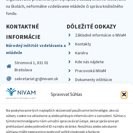
na školách, neformálne vzdelávanie mládeže či správa knižničného
fondu.
KONTAKTNÉ
DÔLEŽITÉ ODKAZY
Základné informácie o NIVaM
INFORMÁCIE
Kontakty
Národný inštitút vzdelávania a
mládeže
Kariéra
Kde nás nájdete
Stromová 1, 831 01
Bratislava
Pracoviská NIVaM
sekretariat.gr@nivam.sk
Dokumenty inštitúcie
IČO: 00164348
Knižnica
Spravovať Súhlas
DIČ: 2020798714
Na poskytovanie tých najlepších skúseností používame technológie, ako sú
súbory cookie na ukladanie a/alebo prístup k informáciám o zariadení. Súhlas s
týmito technológiami nám umožní spracovávať údaje, ako je správanie pri
prehliadaní alebo jedinečné ID na tejto stránke. Nesúhlas alebo odvolanie
Zásady ochrany súkromia
súhlasu môže nepriaznivo ovplyvniť určité vlastnosti a funkcie.